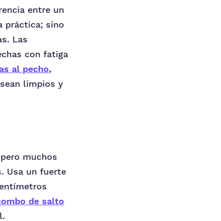
rencia entre un
 práctica; sino
as. Las
echas con fatiga
las al pecho
,
 sean limpios y
 pero muchos
. Usa un fuerte
centímetros
combo de salto
l.