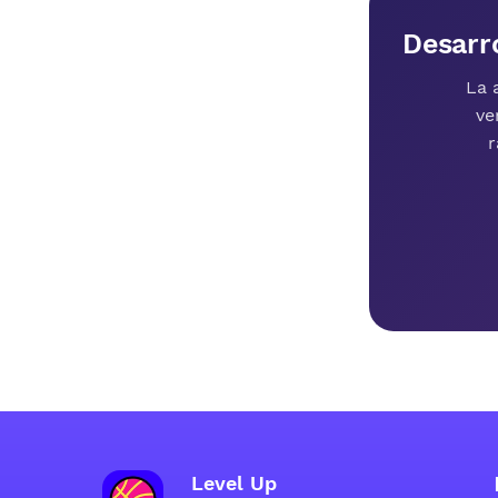
Desarro
La 
ve
r
Level Up