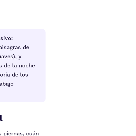
sivo:
 bisagras de
uaves), y
s de la noche
oría de los
abajo
l
 piernas, cuán