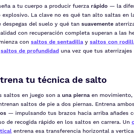
seña a tu cuerpo a producir fuerza
rápido
— la dife
 explosivo. La clave no es qué tan alto saltas en la
 despegas del suelo y qué tan
suavemente
aterriz
calidad con recuperación completa superan a las h
omienza con
saltos de sentadilla
y
saltos con rodil
a
saltos de profundidad
una vez que tus aterrizajes
trena tu técnica de salto
s saltos en juego son a
una pierna
en movimiento,
ntrenan saltos de pie a dos piernas. Entrena ambos
zos
— impulsando tus brazos hacia arriba añades 
so de recogida rápido en los saltos en carrera. Un
tical
entrena esa transferencia horizontal a vertica