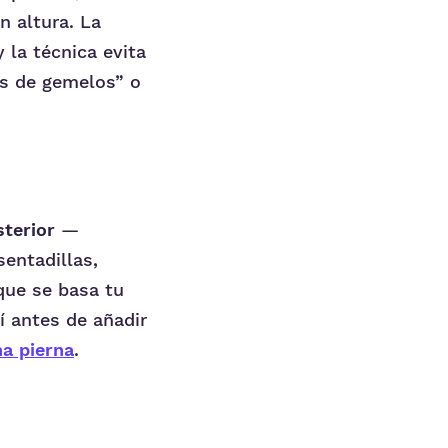
n altura. La
 la técnica evita
es de gemelos” o
terior
—
entadillas,
que se basa tu
í antes de añadir
na pierna
.