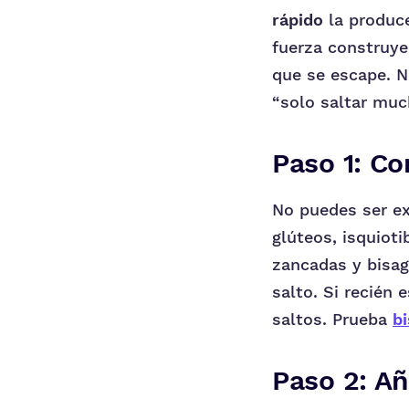
rápido
la produce
fuerza construye 
que se escape. N
“solo saltar muc
Paso 1: Co
No puedes ser ex
glúteos, isquiot
zancadas y bisag
salto. Si recién
saltos. Prueba
b
Paso 2: Añ