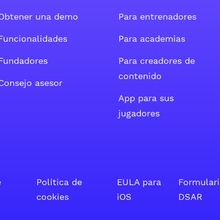
Obtener una demo
Para entrenadores
uenta de Facebook
e la cuenta de Twitter
ocial de la cuenta de Instagram
Funcionalidades
Para academias
Fundadores
Para creadores de
contenido
Consejo asesor
App para sus
jugadores
e
Política de
EULA para
Formular
cookies
iOS
DSAR