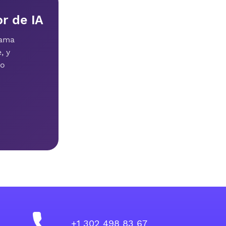
or de IA
rama
, y
mo
+1 302 498 83 67