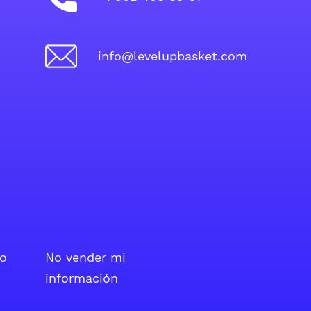
info@levelupbasket.com
io
No vender mi
información