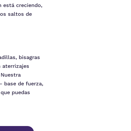
n está creciendo,
los saltos de
dillas, bisagras
 aterrizajes
 Nuestra
— base de fuerza,
a que puedas