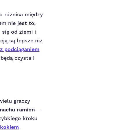
 różnica między
 nie jest to,
się od ziemi i
cją są lepsze niż
z podciąganiem
 będą czyste i
wielu graczy
machu ramion
—
zybkiego kroku
skokiem