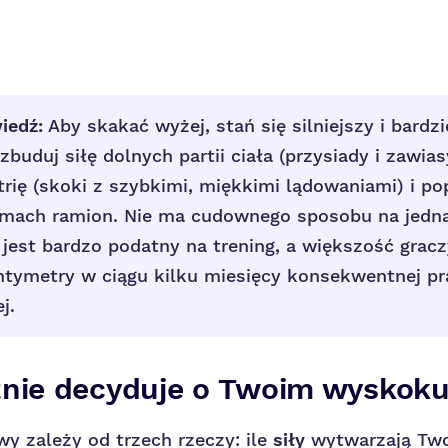
iedź:
Aby skakać wyżej, stań się silniejszy i bardzi
buduj siłę dolnych partii ciała (przysiady i zawia
trię (skoki z szybkimi, miękkimi lądowaniami) i p
amach ramion. Nie ma cudownego sposobu na jedn
jest bardzo podatny na trening, a większość gracz
tymetry w ciągu kilku miesięcy konsekwentnej pra
j.
znie decyduje o Twoim wyskok
y zależy od trzech rzeczy: ile
siły
wytwarzają Twoj