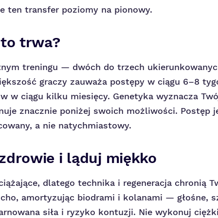
e ten transfer poziomy na pionowy.
 to trwa?
nym treningu — dwóch do trzech ukierunkowanych
ększość graczy zauważa postępy w ciągu 6–8 tygo
w w ciągu kilku miesięcy. Genetyka wyznacza Twój 
nuje znacznie poniżej swoich możliwości. Postęp je
cowany, a nie natychmiastowy.
zdrowie i ląduj miękko
ciążające, dlatego technika i regeneracja chronią T
icho, amortyzując biodrami i kolanami — głośne, 
rnowana siła i ryzyko kontuzji. Nie wykonuj ciężki