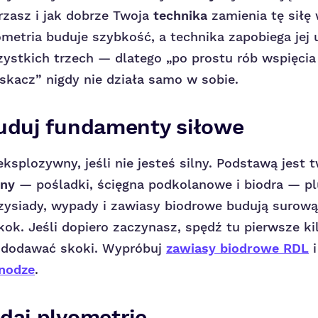
zasz i jak dobrze Twoja
technika
zamienia tę siłę
metria buduje szybkość, a technika zapobiega jej u
ystkich trzech — dlatego „po prostu rób wspięcia 
skacz” nigdy nie działa samo w sobie.
buduj fundamenty siłowe
ksplozywny, jeśli nie jesteś silny. Podstawą jest 
zny
— pośladki, ścięgna podkolanowe i biodra — pl
ysiady, wypady i zawiasy biodrowe budują surową s
skok. Jeśli dopiero zaczynasz, spędź tu pierwsze ki
 dodawać skoki. Wypróbuj
zawiasy biodrowe RDL
 nodze
.
daj plyometrię