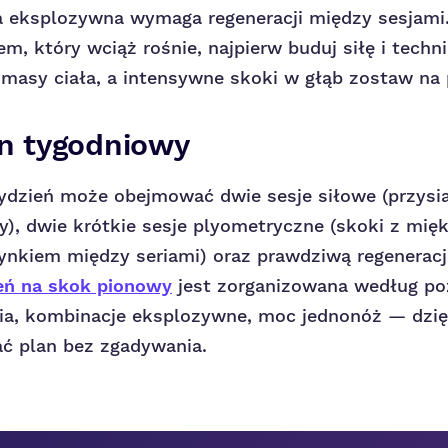
a eksplozywna wymaga regeneracji między sesjami. 
, który wciąż rośnie, najpierw buduj siłę i techni
asy ciała, a intensywne skoki w głąb zostaw na 
an tygodniowy
dzień może obejmować dwie sesje siłowe (przysia
y), dwie krótkie sesje plyometryczne (skoki z mi
ynkiem między seriami) oraz prawdziwą regeneracj
eń na skok pionowy
jest zorganizowana według p
ria, kombinacje eksplozywne, moc jednonóż — dzi
 plan bez zgadywania.