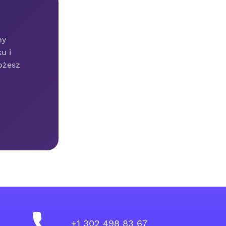
ny
u i
ożesz
+1 302 498 83 67