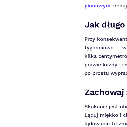
pionowym
trenuj
Jak długo
Przy konsekwent
tygodniowo — wi
kilka centymetró
prawie każdy tre
po prostu wypra
Zachowaj 
Skakanie jest ob
Ląduj miękko i c
lądowanie to zma