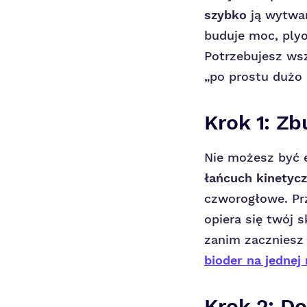
szybko
ją wytwar
buduje moc, plyo
Potrzebujesz wsz
„po prostu dużo 
Krok 1: Z
Nie możesz być e
łańcuch kinetyc
czworogłowe. Prz
opiera się twój 
zanim zaczniesz
bioder na jednej
Krok 2: Do