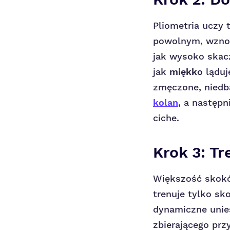
Pliometria uczy 
powolnym, wznos
jak wysoko skacz
jak
miękko
ląduj
zmęczone, niedb
kolan
, a następn
ciche.
Krok 3: Tr
Większość skokó
trenuje tylko sk
dynamiczne unie
zbierającego prz