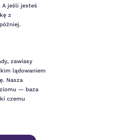
A jeśli jesteś
kę z
później.
dy, zawiasy
ękkim lądowaniem
ę. Nasza
oziomu — baza
ęki czemu