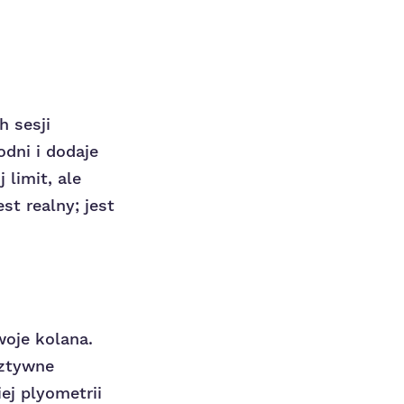
 sesji
dni i dodaje
limit, ale
st realny; jest
woje kolana.
sztywne
ej plyometrii