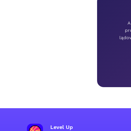
A
pr
lądo
Level Up