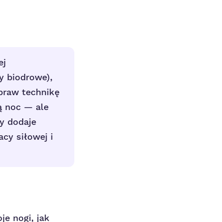
ej
sy biodrowe),
opraw technikę
ą noc — ale
y dodaje
cy siłowej i
u
e nogi, jak