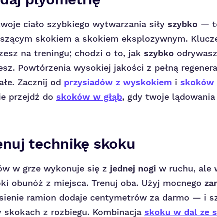
twoje ciało szybkiego wytwarzania siły
szybko
— to
zącym skokiem a skokiem eksplozywnym. Kluczem
esz na treningu; chodzi o to, jak
szybko
odrywasz 
esz. Powtórzenia wysokiej jakości z pełną regenera
ałe. Zacznij od
przysiadów z wyskokiem
i
skoków 
ie przejdź do
skoków w głąb
, gdy twoje lądowania
enuj technikę skoku
w w grze wykonuje się z
jednej nogi
w ruchu, ale 
oki obunóż z miejsca. Trenuj oba. Użyj mocnego
za
sienie ramion dodaje centymetrów za darmo — i s
y skokach z rozbiegu. Kombinacja
skoku w dal ze 