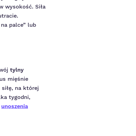
 w wysokość. Siła
tracie.
na palce” lub
twój
tylny
us mięśnie
iłę, na której
lka tygodni,
i
unoszenia