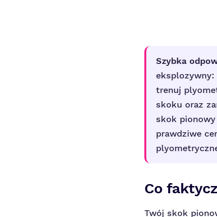
Szybka odpow
eksplozywny: z
trenuj plyome
skoku oraz z
skok pionowy 
prawdziwe cen
plyometryczne
Co faktyc
Twój skok pionow