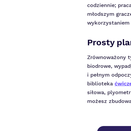
codziennie; prac
młodszym graczem
wykorzystaniem m
Prosty pl
Zrównoważony ty
biodrowe, wypad
i pełnym odpocz
biblioteka
ćwicz
siłowa, plyomet
możesz zbudować