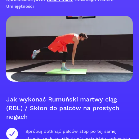
Umiejętności
Jak wykonać Rumuński martwy ciąg
(RDL) / Skłon do palców na prostych
nogach
Spróbuj dotknąć palców stóp po tej samej
stronie, podczas gdy druga noga idzie całkowicie