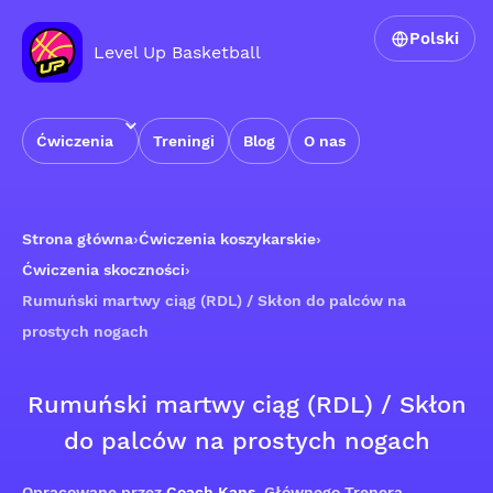
Polski
Level Up Basketball
Ćwiczenia
Treningi
Blog
O nas
Strona główna
›
Ćwiczenia koszykarskie
›
Ćwiczenia skoczności
›
Rumuński martwy ciąg (RDL) / Skłon do palców na
prostych nogach
Rumuński martwy ciąg (RDL) / Skłon
do palców na prostych nogach
Opracowane przez
Coach Kans
, Głównego Trenera