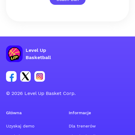
Level Up
Basketball
Link do grupy społecznościowej na Facebooku
Link do konta na Twitterze grupy społecznościo
Link do konta na Instagramie grupy społe
© 2026 Level Up Basket Corp.
Główna
Informacje
Uzyskaj demo
Dla trenerów