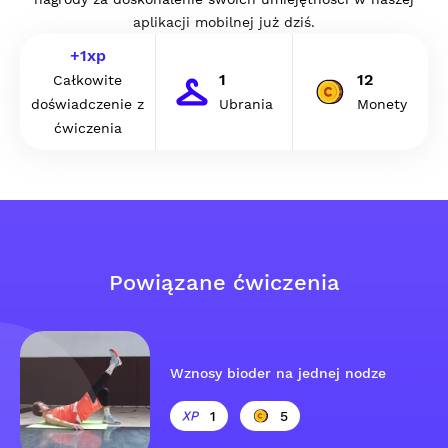
aplikacji mobilnej już dziś.
+
1
xp
1
12
Całkowite
doświadczenie z
Ubrania
Monety
ćwiczenia
Powiązane ćwiczenia
Wznosy bioder na jednej nodze
1
5