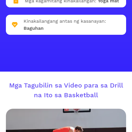
Mga kagamitang kinakailangan:
Yoga mat
Kinakailangang antas ng kasanayan:
Baguhan
Mga Tagubilin sa Video para sa Drill
na Ito sa Basketball