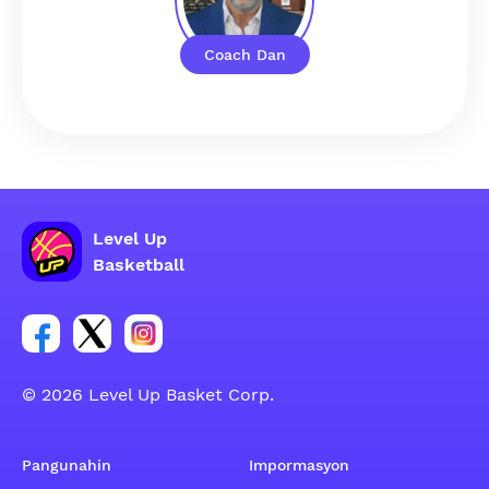
Coach Dan
Level Up
Basketball
Link para sa social group ng Facebook account
Link para sa social group ng tweeter account
Link para sa social group ng Instagram ac
© 2026 Level Up Basket Corp.
Pangunahin
Impormasyon