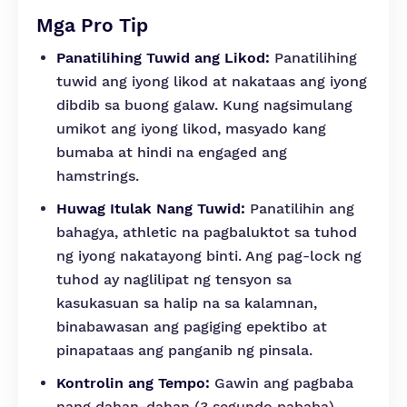
Mga Pro Tip
Panatilihing Tuwid ang Likod:
Panatilihing
tuwid ang iyong likod at nakataas ang iyong
dibdib sa buong galaw. Kung nagsimulang
umikot ang iyong likod, masyado kang
bumaba at hindi na engaged ang
hamstrings.
Huwag Itulak Nang Tuwid:
Panatilihin ang
bahagya, athletic na pagbaluktot sa tuhod
ng iyong nakatayong binti. Ang pag-lock ng
tuhod ay naglilipat ng tensyon sa
kasukasuan sa halip na sa kalamnan,
binabawasan ang pagiging epektibo at
pinapataas ang panganib ng pinsala.
Kontrolin ang Tempo:
Gawin ang pagbaba
nang dahan-dahan (3 segundo pababa)