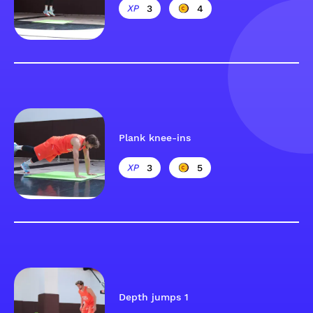
3
4
Plank knee-ins
3
5
Depth jumps 1