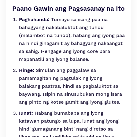
Paano Gawin ang Pagsasanay na Ito
Paghahanda:
Tumayo sa isang paa na
bahagyang nakabaluktot ang tuhod
(malambot na tuhod), habang ang iyong paa
na hindi ginagamit ay bahagyang nakaangat
sa sahig. I-engage ang iyong core para
mapanatili ang iyong balanse.
Hinge:
Simulan ang paggalaw sa
pamamagitan ng pagtulak ng iyong
balakang paatras, hindi sa pagbaluktot sa
baywang. Isipin na sinusubukan mong isara
ang pinto ng kotse gamit ang iyong glutes.
Iunat:
Habang bumababa ang iyong
katawan patungo sa lupa, iunat ang iyong
hindi gumaganang binti nang diretso sa
likod mo, na lumilikha ng tuwid na linya