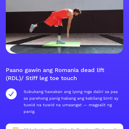
Paano gawin ang Romania dead lift
(RDL)/ Stiff leg toe touch
Subukang hawakan ang iyong mga daliri sa paa
sa parehong panig habang ang kabilang binti ay
tuwid na tuwid na umaangat — magpalit ng
panig.