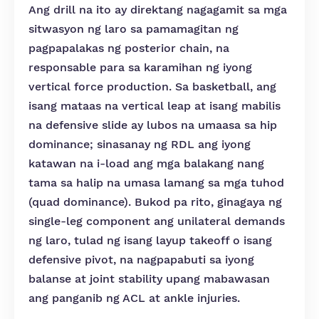
Ang drill na ito ay direktang nagagamit sa mga
sitwasyon ng laro sa pamamagitan ng
pagpapalakas ng posterior chain, na
responsable para sa karamihan ng iyong
vertical force production. Sa basketball, ang
isang mataas na vertical leap at isang mabilis
na defensive slide ay lubos na umaasa sa hip
dominance; sinasanay ng RDL ang iyong
katawan na i-load ang mga balakang nang
tama sa halip na umasa lamang sa mga tuhod
(quad dominance). Bukod pa rito, ginagaya ng
single-leg component ang unilateral demands
ng laro, tulad ng isang layup takeoff o isang
defensive pivot, na nagpapabuti sa iyong
balanse at joint stability upang mabawasan
ang panganib ng ACL at ankle injuries.