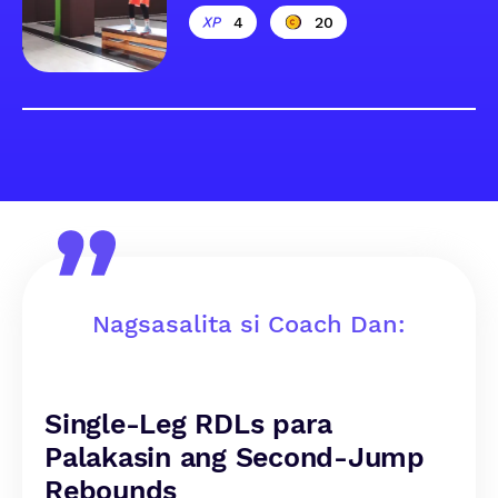
4
20
Nagsasalita si Coach Dan:
Single-Leg RDLs para
Palakasin ang Second-Jump
Rebounds