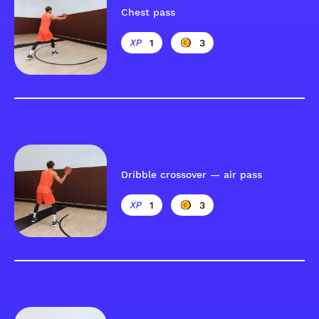
Chest pass
1
3
Dribble crossover — air pass
1
3