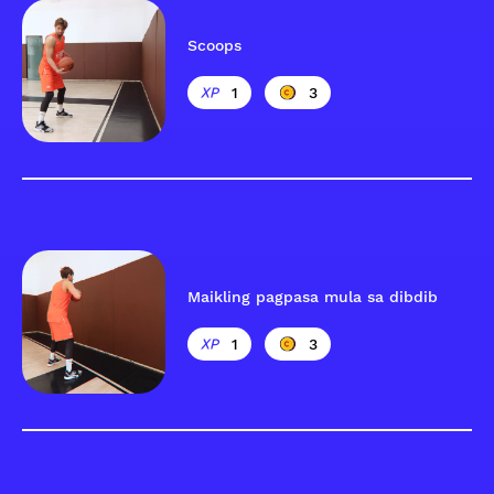
Scoops
1
3
Maikling pagpasa mula sa dibdib
1
3