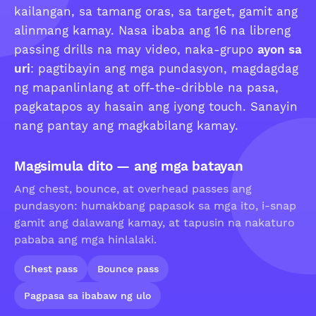
kailangan, sa tamang oras, sa target, gamit ang
alinmang kamay. Nasa ibaba ang 16 na libreng
passing drills na may video, naka-grupo
ayon sa
uri
: pagtibayin ang mga pundasyon, magdagdag
ng mapanlinlang at off-the-dribble na pasa,
pagkatapos ay hasain ang iyong touch. Sanayin
nang pantay ang magkabilang kamay.
Magsimula dito — ang mga batayan
Ang chest, bounce, at overhead passes ang
pundasyon: humakbang papasok sa mga ito, i-snap
gamit ang dalawang kamay, at tapusin na nakaturo
pababa ang mga hinlalaki.
Chest pass
Bounce pass
Pagpasa sa ibabaw ng ulo