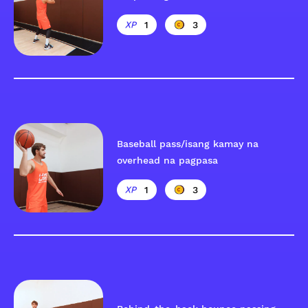
1
3
Baseball pass/isang kamay na
overhead na pagpasa
1
3