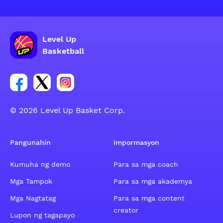
Level Up
Basketball
Link para sa social group ng Facebook account
Link para sa social group ng tweeter account
Link para sa social group ng Instagram ac
© 2026 Level Up Basket Corp.
Pangunahin
Impormasyon
Kumuha ng demo
Para sa mga coach
Mga Tampok
Para sa mga akademya
Mga Nagtatag
Para sa mga content
creator
Lupon ng tagapayo