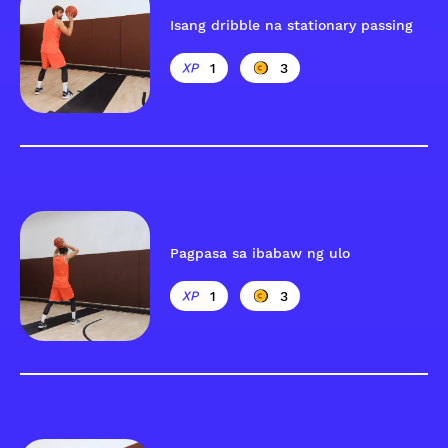
Isang dribble na stationary passing
1
3
Pagpasa sa ibabaw ng ulo
1
3