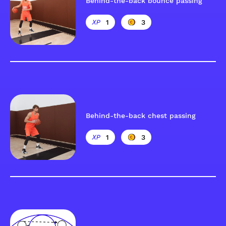
Behind-the-back bounce passing
1
3
Behind-the-back chest passing
1
3