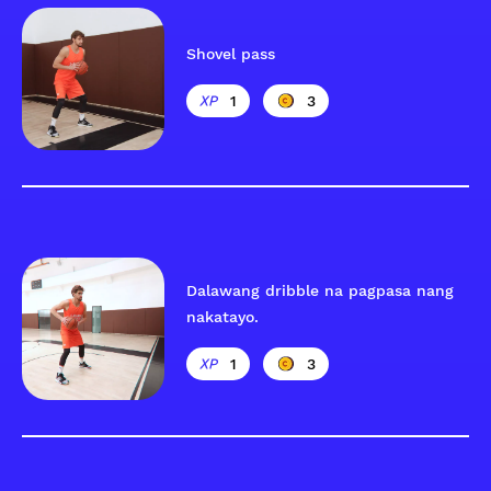
Shovel pass
1
3
Dalawang dribble na pagpasa nang
nakatayo.
1
3