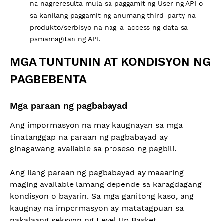
na nagreresulta mula sa paggamit ng User ng API o
sa kanilang paggamit ng anumang third-party na
produkto/serbisyo na nag-a-access ng data sa
pamamagitan ng API.
MGA TUNTUNIN AT KONDISYON NG
PAGBEBENTA
Mga paraan ng pagbabayad
Ang impormasyon na may kaugnayan sa mga
tinatanggap na paraan ng pagbabayad ay
ginagawang available sa proseso ng pagbili.
Ang ilang paraan ng pagbabayad ay maaaring
maging available lamang depende sa karagdagang
kondisyon o bayarin. Sa mga ganitong kaso, ang
kaugnay na impormasyon ay matatagpuan sa
nakalaang seksyon ng Level Up Basket.