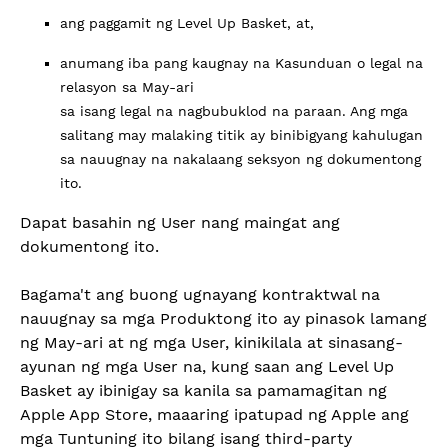
ang paggamit ng Level Up Basket, at,
anumang iba pang kaugnay na Kasunduan o legal na
relasyon sa May-ari
sa isang legal na nagbubuklod na paraan. Ang mga
salitang may malaking titik ay binibigyang kahulugan
sa nauugnay na nakalaang seksyon ng dokumentong
ito.
Dapat basahin ng User nang maingat ang
dokumentong ito.
Bagama't ang buong ugnayang kontraktwal na
nauugnay sa mga Produktong ito ay pinasok lamang
ng May-ari at ng mga User, kinikilala at sinasang-
ayunan ng mga User na, kung saan ang Level Up
Basket ay ibinigay sa kanila sa pamamagitan ng
Apple App Store, maaaring ipatupad ng Apple ang
mga Tuntuning ito bilang isang third-party