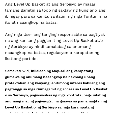
Ang Level Up Basket at ang Serbisyo ay maaari
lamang gamitin sa loob ng saklaw ng kung ano ang
ibinigay para sa kanila, sa ilalim ng mga Tuntunin na
ito at naaangkop na batas.
Ang mga User ang tanging responsable sa pagtiyak
na ang kanilang paggamit ng Level Up Basket at/o
ng Serbisyo ay hindi lumalabag sa anumang
naaangkop na batas, regulasyon o karapatan ng
ikatlong partido.
Samakatuwid,
inilalaan ng May-ari ang karapatang
gumawa ng anumang naaangkop na hakbang upang
protektahan ang kanyang lehitimong interes kabilang ang
pagtanggi sa mga Gumagamit ng access sa Level Up Basket
o sa Serbisyo, pagwawakas ng mga kontrata, pag-uulat ng
anumang maling pag-uugali na ginawa sa pamamagitan ng
Level Up Basket o ng Serbisyo sa mga karampatang