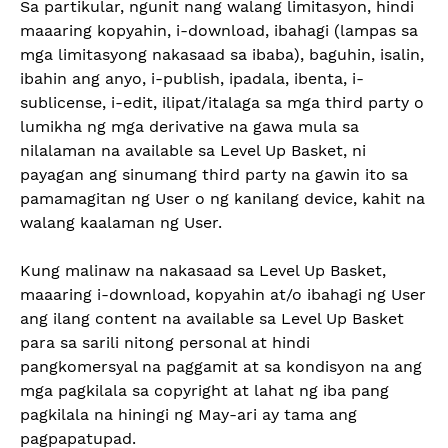
Sa partikular, ngunit nang walang limitasyon, hindi
maaaring kopyahin, i-download, ibahagi (lampas sa
mga limitasyong nakasaad sa ibaba), baguhin, isalin,
ibahin ang anyo, i-publish, ipadala, ibenta, i-
sublicense, i-edit, ilipat/italaga sa mga third party o
lumikha ng mga derivative na gawa mula sa
nilalaman na available sa Level Up Basket, ni
payagan ang sinumang third party na gawin ito sa
pamamagitan ng User o ng kanilang device, kahit na
walang kaalaman ng User.
Kung malinaw na nakasaad sa Level Up Basket,
maaaring i-download, kopyahin at/o ibahagi ng User
ang ilang content na available sa Level Up Basket
para sa sarili nitong personal at hindi
pangkomersyal na paggamit at sa kondisyon na ang
mga pagkilala sa copyright at lahat ng iba pang
pagkilala na hiningi ng May-ari ay tama ang
pagpapatupad.