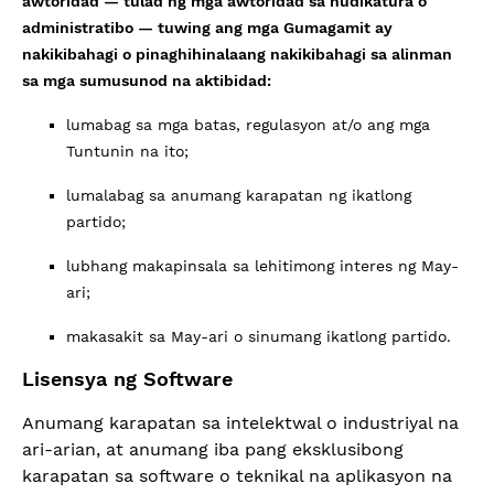
awtoridad — tulad ng mga awtoridad sa hudikatura o
administratibo — tuwing ang mga Gumagamit ay
nakikibahagi o pinaghihinalaang nakikibahagi sa alinman
sa mga sumusunod na aktibidad:
lumabag sa mga batas, regulasyon at/o ang mga
Tuntunin na ito;
lumalabag sa anumang karapatan ng ikatlong
partido;
lubhang makapinsala sa lehitimong interes ng May-
ari;
makasakit sa May-ari o sinumang ikatlong partido.
Lisensya ng Software
Anumang karapatan sa intelektwal o industriyal na
ari-arian, at anumang iba pang eksklusibong
karapatan sa software o teknikal na aplikasyon na