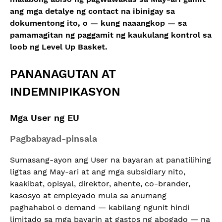
ang mga detalye ng contact na ibinigay sa
dokumentong ito, o — kung naaangkop — sa
pamamagitan ng paggamit ng kaukulang kontrol sa
loob ng Level Up Basket.
PANANAGUTAN AT
INDEMNIPIKASYON
Mga User ng EU
Pagbabayad-pinsala
Sumasang-ayon ang User na bayaran at panatilihing
ligtas ang May-ari at ang mga subsidiary nito,
kaakibat, opisyal, direktor, ahente, co-brander,
kasosyo at empleyado mula sa anumang
paghahabol o demand — kabilang ngunit hindi
limitado sa mga bayarin at gastos ng abogado — na