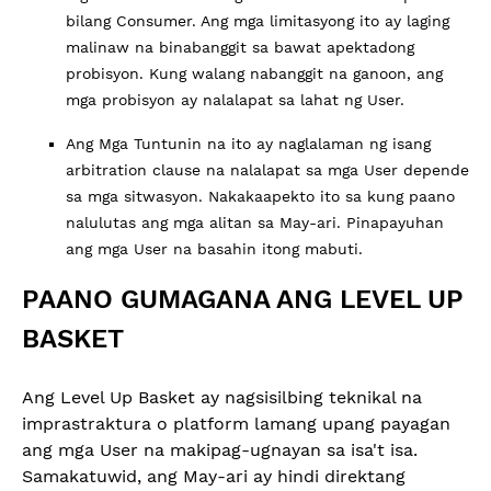
bilang Consumer. Ang mga limitasyong ito ay laging
malinaw na binabanggit sa bawat apektadong
probisyon. Kung walang nabanggit na ganoon, ang
mga probisyon ay nalalapat sa lahat ng User.
Ang Mga Tuntunin na ito ay naglalaman ng isang
arbitration clause na nalalapat sa mga User depende
sa mga sitwasyon. Nakakaapekto ito sa kung paano
nalulutas ang mga alitan sa May-ari. Pinapayuhan
ang mga User na basahin itong mabuti.
PAANO GUMAGANA ANG LEVEL UP
BASKET
Ang Level Up Basket ay nagsisilbing teknikal na
imprastraktura o platform lamang upang payagan
ang mga User na makipag-ugnayan sa isa't isa.
Samakatuwid, ang May-ari ay hindi direktang