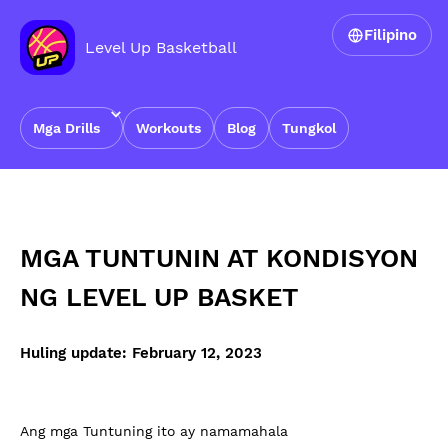
Filipino
Level Up Basketball
Mga Drills
Workouts
Blog
Tungkol
Home
›
Mga Tuntunin at Kondisyon ng Level Up Basket
MGA TUNTUNIN AT KONDISYON
NG LEVEL UP BASKET
Huling update: February 12, 2023
Ang mga Tuntuning ito ay namamahala