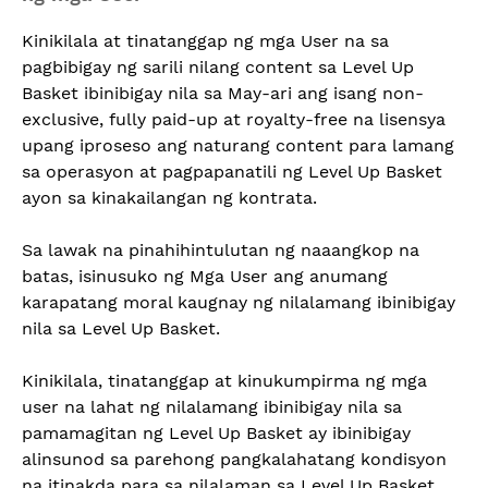
Kinikilala at tinatanggap ng mga User na sa
pagbibigay ng sarili nilang content sa Level Up
Basket ibinibigay nila sa May-ari ang isang non-
exclusive, fully paid-up at royalty-free na lisensya
upang iproseso ang naturang content para lamang
sa operasyon at pagpapanatili ng Level Up Basket
ayon sa kinakailangan ng kontrata.
Sa lawak na pinahihintulutan ng naaangkop na
batas, isinusuko ng Mga User ang anumang
karapatang moral kaugnay ng nilalamang ibinibigay
nila sa Level Up Basket.
Kinikilala, tinatanggap at kinukumpirma ng mga
user na lahat ng nilalamang ibinibigay nila sa
pamamagitan ng Level Up Basket ay ibinibigay
alinsunod sa parehong pangkalahatang kondisyon
na itinakda para sa nilalaman sa Level Up Basket.