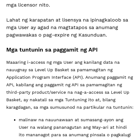
mga licensor nito.
Lahat ng karapatan at lisensya na ipinagkaloob sa
mga User ay agad na magtatapos sa anumang
pagwawakas o pag-expire ng Kasunduan.
Mga tuntunin sa paggamit ng API
Maaaring i-access ng mga User ang kanilang data na
nauugnay sa Level Up Basket sa pamamagitan ng
Application Program Interface (API). Anumang paggamit ng
API, kabilang ang paggamit ng API sa pamamagitan ng
third-party product/service na nag-a-access sa Level Up
Basket, ay nakatali sa mga Tuntuning ito at, bilang
karagdagan, sa mga sumusunod na partikular na tuntunin:
malinaw na nauunawaan at sumasang-ayon ang
User na walang pananagutan ang May-ari at hindi
ito mananagot para sa anumang pinsala o pagkalugi