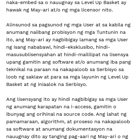
naka-embed sa o nauugnay sa Level Up Basket ay
hawak ng May-ari at/o ng mga licensor nito.
Alinsunod sa pagsunod ng mga User at sa kabila ng
anumang naiibang probisyon ng mga Tuntunin na
ito, ang May-ari ay nagbibigay lamang sa mga User
ng isang nababawi, hindi-eksklusibo, hindi-
masusublisensyahan at hindi-maililipat na lisensya
upang gamitin ang software at/o anumang iba pang
teknikal na paraan na nakapaloob sa Serbisyo sa
loob ng saklaw at para sa mga layunin ng Level Up
Basket at ng iniaalok na Serbisyo.
Ang lisensyang ito ay hindi nagbibigay sa mga User
ng anumang karapatan na i-access, gamitin o
ibunyag ang orihinal na source code. Ang lahat ng
pamamaraan, algorithm, at proseso na nakapaloob
sa software at anumang dokumentasyon na
nauugnay dito ay tanging pag-aari ng May-ari o ng