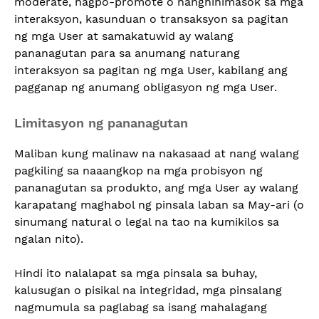
moderate, nagpo-promote o nanghihimasok sa mga
interaksyon, kasunduan o transaksyon sa pagitan
ng mga User at samakatuwid ay walang
pananagutan para sa anumang naturang
interaksyon sa pagitan ng mga User, kabilang ang
pagganap ng anumang obligasyon ng mga User.
Limitasyon ng pananagutan
Maliban kung malinaw na nakasaad at nang walang
pagkiling sa naaangkop na mga probisyon ng
pananagutan sa produkto, ang mga User ay walang
karapatang maghabol ng pinsala laban sa May-ari (o
sinumang natural o legal na tao na kumikilos sa
ngalan nito).
Hindi ito nalalapat sa mga pinsala sa buhay,
kalusugan o pisikal na integridad, mga pinsalang
nagmumula sa paglabag sa isang mahalagang