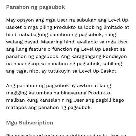
Panahon ng pagsubok
May opsyon ang mga User na subukan ang Level Up
Basket o mga piling Produkto sa loob ng limitado at
hindi nababagong panahon ng pagsubok, nang
walang bayad. Maaaring hindi available sa mga User
ang ilang feature o function ng Level Up Basket sa
panahon ng pagsubok. Ang karagdagang kondisyon
na naaangkop sa panahon ng pagsubok, kabilang
ang tagal nito, ay tutukuyin sa Level Up Basket.
Ang panahon ng pagsubok ay awtomatikong
magiging katumbas na binayarang Produkto,
maliban kung kanselahin ng User ang pagbili bago
matapos ang panahon ng pagsubok.
Mga Subscription
Pinapayagan ng mga subscription ang mga User na