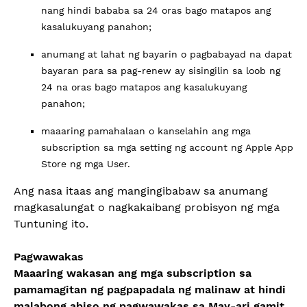
nang hindi bababa sa 24 oras bago matapos ang
kasalukuyang panahon;
anumang at lahat ng bayarin o pagbabayad na dapat
bayaran para sa pag-renew ay sisingilin sa loob ng
24 na oras bago matapos ang kasalukuyang
panahon;
maaaring pamahalaan o kanselahin ang mga
subscription sa mga setting ng account ng Apple App
Store ng mga User.
Ang nasa itaas ang mangingibabaw sa anumang
magkasalungat o nagkakaibang probisyon ng mga
Tuntuning ito.
Pagwawakas
Maaaring wakasan ang mga subscription sa
pamamagitan ng pagpapadala ng malinaw at hindi
malabong abiso ng pagwawakas sa May-ari gamit