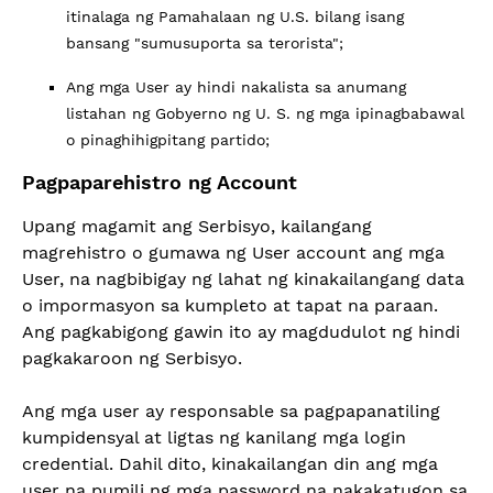
itinalaga ng Pamahalaan ng U.S. bilang isang
bansang "sumusuporta sa terorista";
Ang mga User ay hindi nakalista sa anumang
listahan ng Gobyerno ng U. S. ng mga ipinagbabawal
o pinaghihigpitang partido;
Pagpaparehistro ng Account
Upang magamit ang Serbisyo, kailangang
magrehistro o gumawa ng User account ang mga
User, na nagbibigay ng lahat ng kinakailangang data
o impormasyon sa kumpleto at tapat na paraan.
Ang pagkabigong gawin ito ay magdudulot ng hindi
pagkakaroon ng Serbisyo.
Ang mga user ay responsable sa pagpapanatiling
kumpidensyal at ligtas ng kanilang mga login
credential. Dahil dito, kinakailangan din ang mga
user na pumili ng mga password na nakakatugon sa