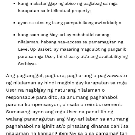
kung makatanggap ng abiso ng paglabag sa mga
karapatan sa intellectual property;
ayon sa utos ng isang pampublikong awtoridad; o
kung saan ang May-ari ay nababatid na ang
nilalaman, habang naa-access sa pamamagitan ng
Level Up Basket, ay maaaring magdulot ng panganib
para sa mga User, third party at/o ang availability ng
Serbisyo.
Ang pagtanggal, pagbura, pagharang o pagwawasto
ng nilalaman ay hindi magbibigay karapatan sa mga
User na nagbigay ng naturang nilalaman o
responsable para dito, sa anumang paghahabol
para sa kompensasyon, pinsala o reimbursement.
Sumasang-ayon ang mga User na panatilihing
walang pananagutan ang May-ari laban sa anumang
paghahabol na iginiit at/o pinsalang dinanas dahil sa
nilalaman na kanilang ibinigay sa o sa pamamagitan