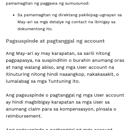
pamamagitan ng paggawa ng sumusunod:
Sa pamamagitan ng direktang pakikipag-ugnayan sa
May-ari sa mga detalye ng contact na ibinigay sa
dokumentong ito.
Pagsuspinde at pagtanggal ng account
Ang May-ari ay may karapatan, sa sarili nitong
pagpapasya, na suspindihin o burahin anumang oras
at nang walang abiso, ang mga User account na
itinuturing nitong hindi naaangkop, nakakasakit, o
lumalabag sa mga Tuntuning ito.
Ang pagsuspinde o pagtanggal ng mga User account
ay hindi magbibigay karapatan sa mga User sa
anumang claim para sa kompensasyon, pinsala o
reimbursement.
Ang pagsuspinde o pagtanggal ng mga account