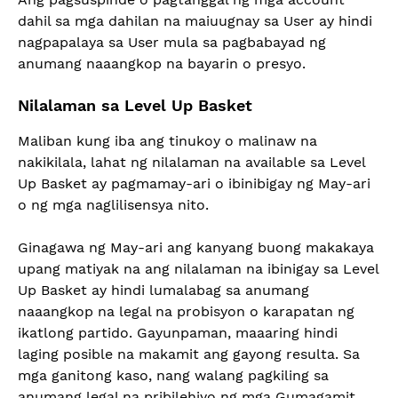
dahil sa mga dahilan na maiuugnay sa User ay hindi
nagpapalaya sa User mula sa pagbabayad ng
anumang naaangkop na bayarin o presyo.
Nilalaman sa Level Up Basket
Maliban kung iba ang tinukoy o malinaw na
nakikilala, lahat ng nilalaman na available sa Level
Up Basket ay pagmamay-ari o ibinibigay ng May-ari
o ng mga naglilisensya nito.
Ginagawa ng May-ari ang kanyang buong makakaya
upang matiyak na ang nilalaman na ibinigay sa Level
Up Basket ay hindi lumalabag sa anumang
naaangkop na legal na probisyon o karapatan ng
ikatlong partido. Gayunpaman, maaaring hindi
laging posible na makamit ang gayong resulta. Sa
mga ganitong kaso, nang walang pagkiling sa
anumang legal na pribilehiyo ng mga Gumagamit