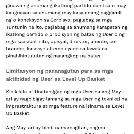
ginawa ng anumang ikatlong partido dahil sa o may
kaugnayan sa anumang may kasalanang paggamit
ng o koneksyon sa Serbisyo, paglabag sa mga
Tuntunin na ito, paglabag sa anumang karapatan ng
ikatlong partido o probisyon ng batas ng User o ng
mga kaakibat nito, opisyal, direktor, ahente, co-
brander, kasosyo at empleyado sa lawak na
pinahihintulutan ng naaangkop na batas.
Limitasyon ng pananagutan para sa mga
aktibidad ng User sa Level Up Basket
Kinikilala at tinatanggap ng mga User na ang May-
ari ay nagbibigay lamang sa mga User ng teknikal na
imprastraktura at mga feature na isinama sa Level
Up Basket.
Ang May-ari ay hindi namamagitan, nagmo-