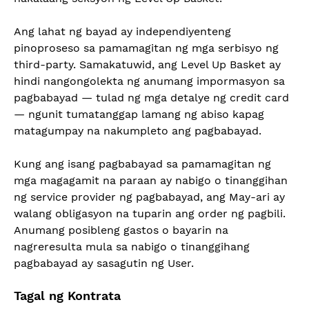
Ang lahat ng bayad ay independiyenteng
pinoproseso sa pamamagitan ng mga serbisyo ng
third-party. Samakatuwid, ang Level Up Basket ay
hindi nangongolekta ng anumang impormasyon sa
pagbabayad — tulad ng mga detalye ng credit card
— ngunit tumatanggap lamang ng abiso kapag
matagumpay na nakumpleto ang pagbabayad.
Kung ang isang pagbabayad sa pamamagitan ng
mga magagamit na paraan ay nabigo o tinanggihan
ng service provider ng pagbabayad, ang May-ari ay
walang obligasyon na tuparin ang order ng pagbili.
Anumang posibleng gastos o bayarin na
nagreresulta mula sa nabigo o tinanggihang
pagbabayad ay sasagutin ng User.
Tagal ng Kontrata