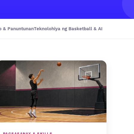
o & Panuntunan
Teknolohiya ng Basketball & AI
PAGSASANAY & SKILLS