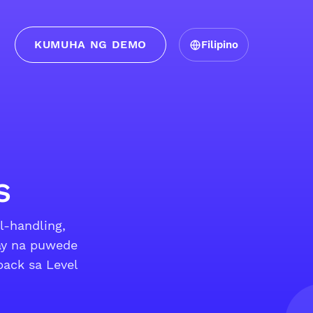
KUMUHA NG DEMO
Filipino
s
l-handling,
ay na puwede
back sa Level