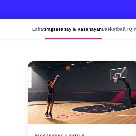
Lahat
Pagsasanay & Kasanayan
Basketball IQ &
PAGSASANAY & SKILLS