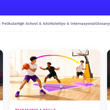
 Pelikula
High School & AAU
Kolehiyo & Internasyonal
Glosary
PAGSASANAY & SKILLS