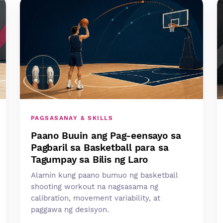
PAGSASANAY & SKILLS
Paano Buuin ang Pag-eensayo sa
Pagbaril sa Basketball para sa
Tagumpay sa Bilis ng Laro
Alamin kung paano bumuo ng basketball
shooting workout na nagsasama ng
calibration, movement variability, at
paggawa ng desisyon.