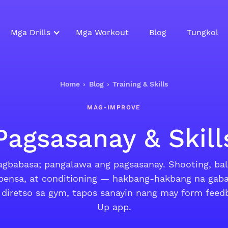
Mga Drills
Mga Workout
Blog
Tungkol
Home
›
Blog
›
Training & Skills
MAG-IMPROVE
Pagsasanay & Skill
gbabasa; pangalawa ang pagsasanay. Shooting, bal
depensa, at conditioning — hakbang-hakbang na gab
diretso sa gym, tapos sanayin nang may form feed
Up app.