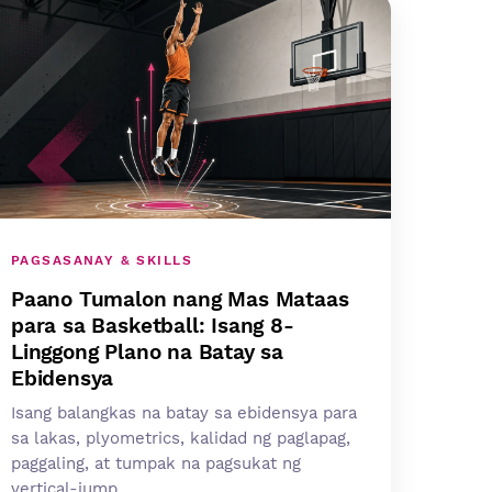
PAGSASANAY & SKILLS
Paano Tumalon nang Mas Mataas
para sa Basketball: Isang 8-
Linggong Plano na Batay sa
Ebidensya
Isang balangkas na batay sa ebidensya para
sa lakas, plyometrics, kalidad ng paglapag,
paggaling, at tumpak na pagsukat ng
vertical-jump.