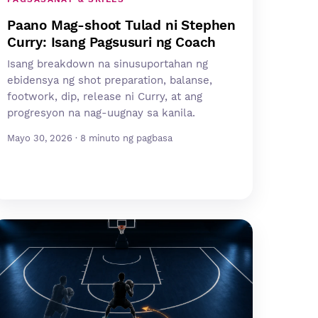
Paano Mag-shoot Tulad ni Stephen
Curry: Isang Pagsusuri ng Coach
Isang breakdown na sinusuportahan ng
ebidensya ng shot preparation, balanse,
footwork, dip, release ni Curry, at ang
progresyon na nag-uugnay sa kanila.
Mayo 30, 2026 · 8 minuto ng pagbasa