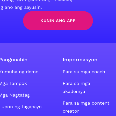
g ano ang aayusin.
KUNIN ANG APP
Pangunahin
Impormasyon
Kumuha ng demo
Para sa mga coach
ok account
 tweeter account
oup ng Instagram account
Mga Tampok
Para sa mga
akademya
Mga Nagtatag
Para sa mga content
Lupon ng tagapayo
creator