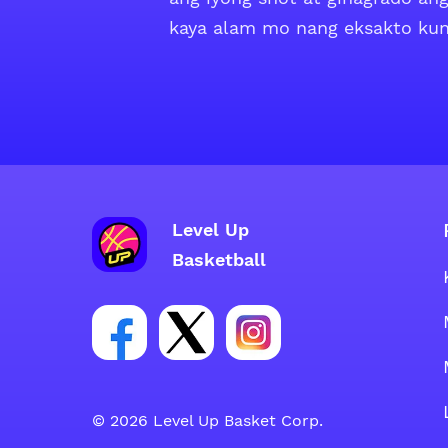
kaya alam mo nang eksakto kun
Level Up
Basketball
Link para sa social group ng Facebo
Link para sa social group ng
Link para sa social gr
© 2026 Level Up Basket Corp.