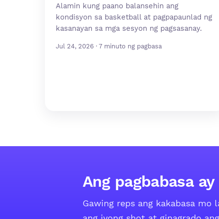
Alamin kung paano balansehin ang
kondisyon sa basketball at pagpapaunlad ng
kasanayan sa mga sesyon ng pagsasanay.
Jul 24, 2026 · 7 minuto ng pagbasa
Ang pagbabasa ay
Gawing reps ang kakabasa mo l
ang iyong shot at ginagrado ang