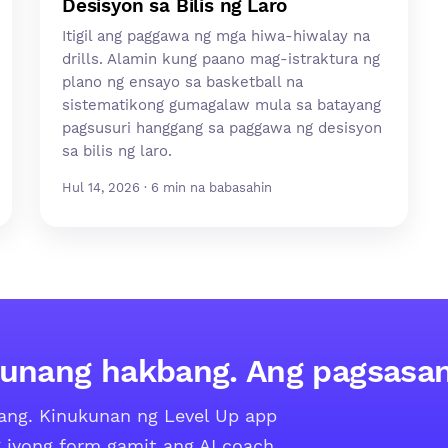
Desisyon sa Bilis ng Laro
Itigil ang paggawa ng mga hiwa-hiwalay na
drills. Alamin kung paano mag-istraktura ng
plano ng ensayo sa basketball na
sistematikong gumagalaw mula sa batayang
pagsusuri hanggang sa paggawa ng desisyon
sa bilis ng laro.
Hul 14, 2026 · 6 min na babasahin
 unang hakbang. Ang pagsasan
ang. Kinukunan ng Level Up app
 iyong form gamit ang AI coach,