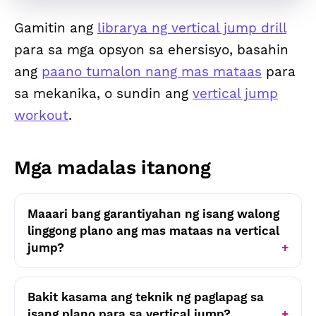
Gamitin ang
librarya ng vertical jump drill
para sa mga opsyon sa ehersisyo, basahin
ang
paano tumalon nang mas mataas
para
sa mekanika, o sundin ang
vertical jump
workout
.
Mga madalas itanong
Maaari bang garantiyahan ng isang walong
linggong plano ang mas mataas na vertical
jump?
Bakit kasama ang teknik ng paglapag sa
isang plano para sa vertical jump?