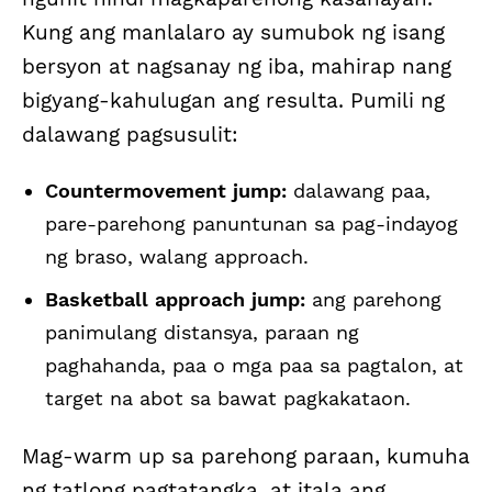
Kung ang manlalaro ay sumubok ng isang
bersyon at nagsanay ng iba, mahirap nang
bigyang-kahulugan ang resulta. Pumili ng
dalawang pagsusulit:
Countermovement jump:
dalawang paa,
pare-parehong panuntunan sa pag-indayog
ng braso, walang approach.
Basketball approach jump:
ang parehong
panimulang distansya, paraan ng
paghahanda, paa o mga paa sa pagtalon, at
target na abot sa bawat pagkakataon.
Mag-warm up sa parehong paraan, kumuha
ng tatlong pagtatangka, at itala ang