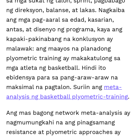
sa mga sukat ng talon, sprint, pagbabago
ng direksyon, balanse, at lakas. Nagkaiba
ang mga pag-aaral sa edad, kasarian,
antas, at disenyo ng programa, kaya ang
kapaki-pakinabang na konklusyon ay
malawak: ang maayos na planadong
plyometric training ay makakatulong sa
mga atleta ng basketball. Hindi ito
ebidensya para sa pang-araw-araw na
maksimal na pagtalon. Suriin ang
meta-
analysis ng basketball plyometric-training
.
Ang mas bagong network meta-analysis ay
nagmumungkahi na ang pinagsamang
resistance at plyometric approaches ay