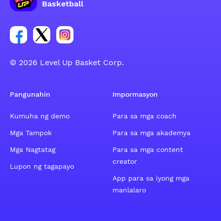
Basketball
Link para sa social group ng Facebook account
Link para sa social group ng tweeter account
Link para sa social group ng Instagram ac
© 2026 Level Up Basket Corp.
Pangunahin
Impormasyon
Kumuha ng demo
Para sa mga coach
Mga Tampok
Para sa mga akademya
Mga Nagtatag
Para sa mga content
creator
Lupon ng tagapayo
App para sa iyong mga
manlalaro