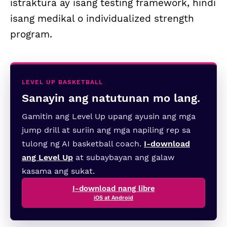
istraktura ay isang testing framework, hindi
isang medikal o individualized strength
program.
LEVEL UP BASKETBALL
Sanayin ang natutunan mo lang.
Gamitin ang Level Up upang ayusin ang mga
jump drill at suriin ang mga napiling rep sa
tulong ng AI basketball coach.
I-download
ang Level Up
at subaybayan ang galaw
kasama ang sukat.
I-download nang libre
iOS at Android