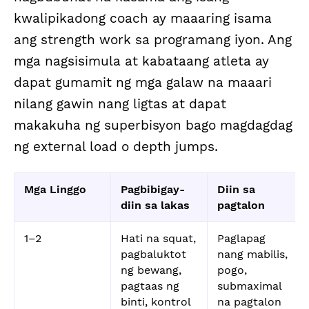
kwalipikadong coach ay maaaring isama
ang strength work sa programang iyon. Ang
mga nagsisimula at kabataang atleta ay
dapat gumamit ng mga galaw na maaari
nilang gawin nang ligtas at dapat
makakuha ng superbisyon bago magdagdag
ng external load o depth jumps.
Mga Linggo
Pagbibigay-
Diin sa
diin sa lakas
pagtalon
1–2
Hati na squat,
Paglapag
pagbaluktot
nang mabilis,
ng bewang,
pogo,
pagtaas ng
submaximal
binti, kontrol
na pagtalon