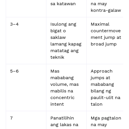
sa katawan
na may
kontra-galaw
3–4
Isulong ang
Maximal
bigat o
countermove
saklaw
ment jump at
lamang kapag
broad jump
matatag ang
teknik
5–6
Mas
Approach
mababang
jumps at
volume, mas
mababang
mabilis na
bilang ng
concentric
paulit-ulit na
intent
talon
7
Panatilihin
Mga pagtalon
ang lakas na
na may