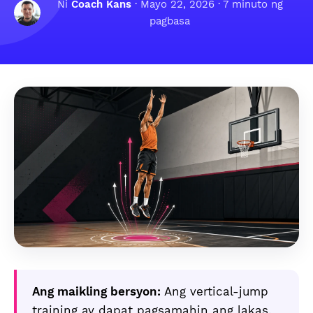
Ni
Coach Kans
·
Mayo 22, 2026
· 7 minuto ng
pagbasa
Ang maikling bersyon:
Ang vertical-jump
training ay dapat pagsamahin ang lakas,