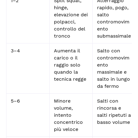
1–2
Split squat,
Atterraggio
hinge,
rapido, pogo,
elevazione dei
salto
polpacci,
contromovim
controllo del
ento
tronco
submassimale
3–4
Aumenta il
Salto con
carico o il
contromovim
raggio solo
ento
quando la
massimale e
tecnica regge
salto in lungo
da fermo
5–6
Minore
Salti con
volume,
rincorsa e
intento
salti ripetuti a
concentrico
basso volume
più veloce