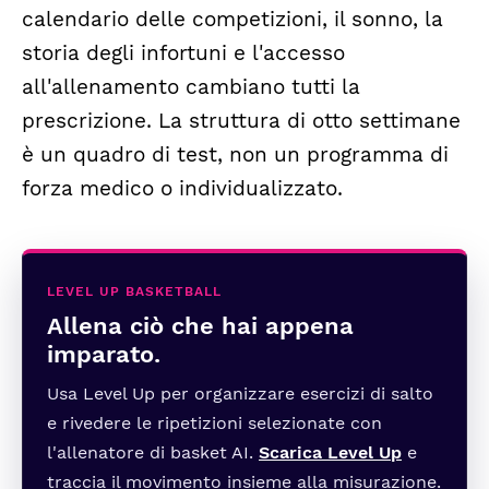
calendario delle competizioni, il sonno, la
storia degli infortuni e l'accesso
all'allenamento cambiano tutti la
prescrizione. La struttura di otto settimane
è un quadro di test, non un programma di
forza medico o individualizzato.
LEVEL UP BASKETBALL
Allena ciò che hai appena
imparato.
Usa Level Up per organizzare esercizi di salto
e rivedere le ripetizioni selezionate con
l'allenatore di basket AI.
Scarica Level Up
e
traccia il movimento insieme alla misurazione.