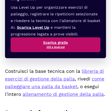
Usa Level Up per organizzare esercizi di
palleggio, registrare le ripetizioni selezionate
e rivedere la tecnica con l'allenatore di basket
AI.
Scarica Level Up
e mantieni la
progressione legata a prove visibili.
Scarica gratis
iOS e Android
Costruisci la base tecnica con la
libreria di
esercizi di gestione della palla
, rivedi
come
palleggiare una palla da basket
, o esegui
l'intero
allenamento di gestione della palla
.