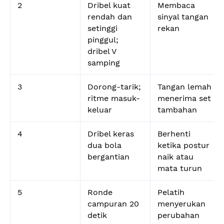
2
Dribel kuat
Membaca
rendah dan
sinyal tangan
setinggi
rekan
pinggul;
dribel V
samping
3
Dorong-tarik;
Tangan lemah
ritme masuk-
menerima set
keluar
tambahan
4
Dribel keras
Berhenti
dua bola
ketika postur
bergantian
naik atau
mata turun
5
Ronde
Pelatih
campuran 20
menyerukan
detik
perubahan