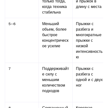
только тогда,
и прыжок в
когда техника
длину с места
стабильна
5–6
Меньший
Прыжки с
объем, более
разбега и
быстрое
многократные
концентрическ
прыжки с
ое усилие
низкой
интенсивность
ю
7
Поддерживайт
Прыжки с
е силу с
разбега с
меньшим
одной и с двух
количеством
ног
подходов
8
Сокращенный
Короткая