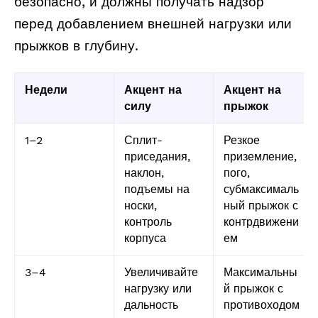
безопасно, и должны получать надзор
перед добавлением внешней нагрузки или
прыжков в глубину.
Недели
Акцент на
Акцент на
силу
прыжок
1–2
Сплит-
Резкое
приседания,
приземление,
наклон,
пого,
подъемы на
субмаксималь
носки,
ный прыжок с
контроль
контрдвижени
корпуса
ем
3–4
Увеличивайте
Максимальны
нагрузку или
й прыжок с
дальность
противоходом