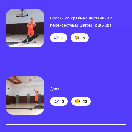
Броски со средней дистанции с
перекрестным шагом (pull-up)
1
6
Докинз
3
13