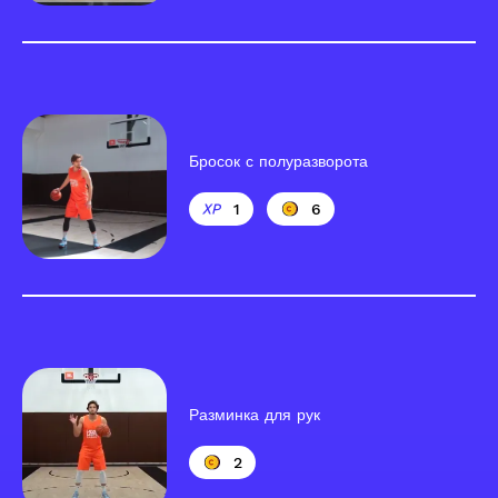
Бросок с полуразворота
1
6
Разминка для рук
2