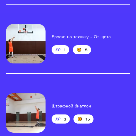
Броски на технику - От щита
1
5
Штрафной биатлон
3
15