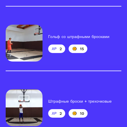
Гольф со штрафными бросками
2
15
Штрафные броски + трехочковые
2
10