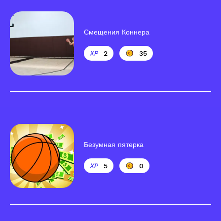
Смещения Коннера
2
35
Безумная пятерка
5
0