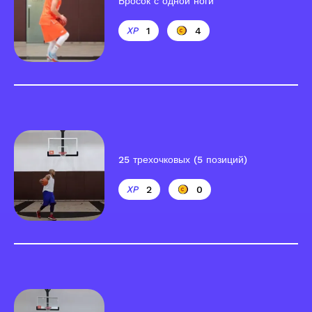
Бросок с одной ноги
1
4
25 трехочковых (5 позиций)
2
0