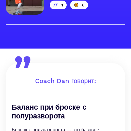
1
6
Coach Dan говорит:
Баланс при броске с
полуразворота
Бросок с полуразворота — это базовое