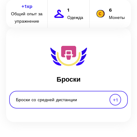
+
1
xp
1
6
Общий опыт за
Одежда
Монеты
упражнение
Броски
+
1
Броски со средней дистанции