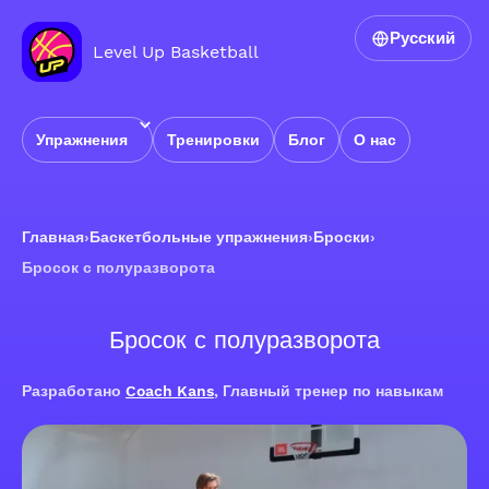
Русский
Level Up Basketball
Упражнения
Тренировки
Блог
О нас
Главная
›
Баскетбольные упражнения
›
Броски
›
Бросок с полуразворота
Бросок с полуразворота
Разработано
Coach Kans
, Главный тренер по навыкам