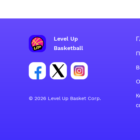
Г
Level Up
Basketball
П
Ссылка на группу Facebook
Ссылка на группу Tweeter
Ссылка на группу Inst
В
О
К
© 2026 Level Up Basket Corp.
с