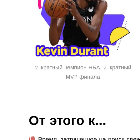
2-кратный чемпион НБА, 2-кратный
MVP финала
От этого к...
Время, затраченное на поиск све