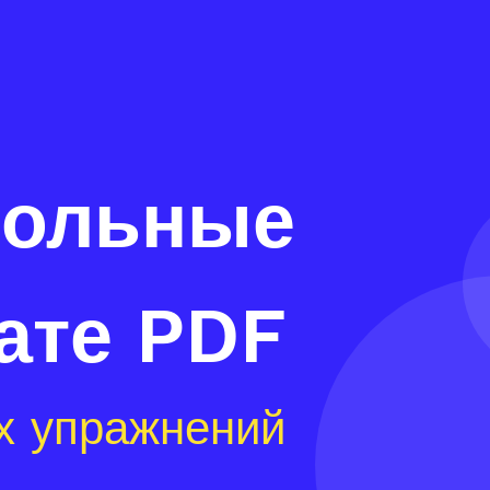
больные
ате PDF
х упражнений