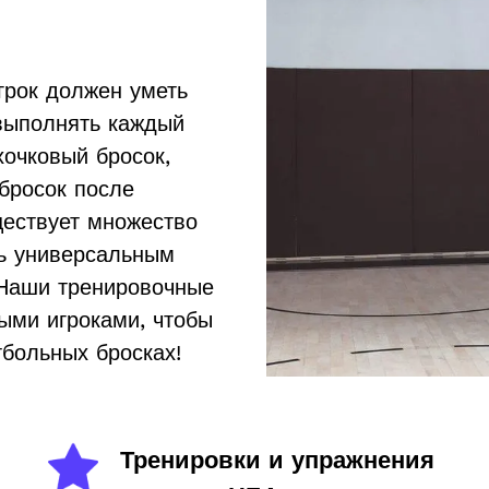
грок должен уметь
 выполнять каждый
хочковый бросок,
 бросок после
ществует множество
ть универсальным
 Наши тренировочные
ыми игроками, чтобы
тбольных бросках!
Тренировки и упражнения