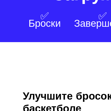
✅
✅
Броски
Заверш
Улучшите бросок
баскетболе