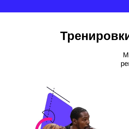
Тренировк
М
ре