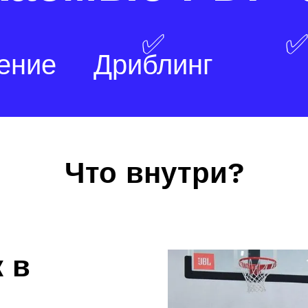
✅
✅
ение
Дриблинг
Что внутри?
 в