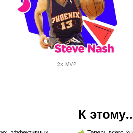
2x MVP
К этому..
жих, эффективных,
Теперь всего 30