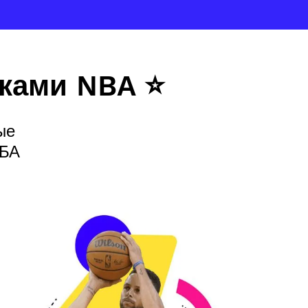
ками NBA ⭐
ые
НБА