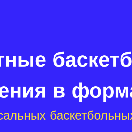
тные баскет
ения в форм
сальных баскетбольны