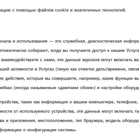
ацию с помощью файлов cookie и аналогичных технологий.
нала и использования — это служебная, диагностическая информ
томатически собирают, когда вы получаете доступ к нашим Услуг
ы взаимодействуете с нами, эти данные журнала могут включать в
ашей активности в Услугах (такую как отметки даты/времени, св
ие действия, которые вы совершаете, например, какие функции в
ошибках (иногда называемые «дампами сбоев») и настройки оборуд
ройства, такие как информация о вашем компьютере, телефоне, 
имости от используемого устройства, эти данные могут включать 
ва и приложения, местоположение, тип браузера, модель оборуд
нформацию о конфигурации системы.