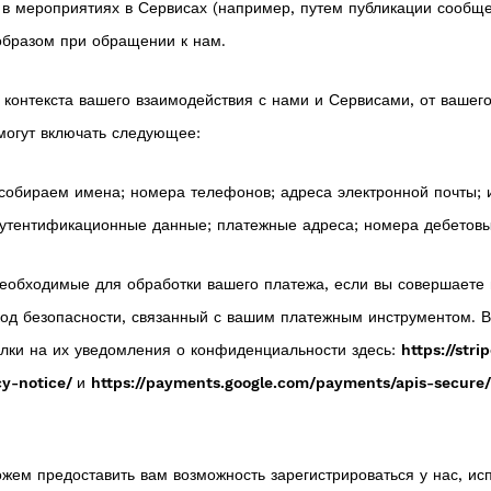
и в мероприятиях в Сервисах (например, путем публикации сооб
образом при обращении к нам.
онтекста вашего взаимодействия с нами и Сервисами, от вашего
огут включать следующее:
обираем имена; номера телефонов; адреса электронной почты; и
и аутентификационные данные; платежные адреса; номера дебетов
обходимые для обработки вашего платежа, если вы совершаете п
код безопасности, связанный с вашим платежным инструментом. В
лки на их уведомления о конфиденциальности здесь:
https://str
cy-notice/
и
https://payments.google.com/payments/apis-secure
ем предоставить вам возможность зарегистрироваться у нас, и