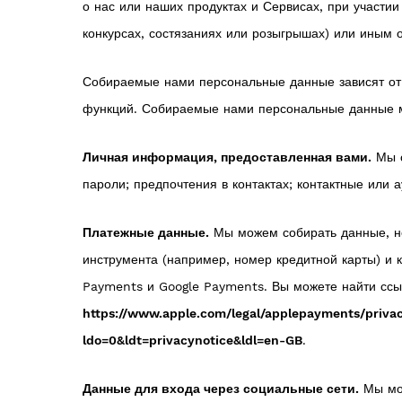
о нас или наших продуктах и Сервисах, при участи
конкурсах, состязаниях или розыгрышах) или иным 
Собираемые нами персональные данные зависят от к
функций. Собираемые нами персональные данные м
Личная информация, предоставленная вами.
Мы с
пароли; предпочтения в контактах; контактные ил
Платежные данные.
Мы можем собирать данные, не
инструмента (например, номер кредитной карты) и 
Payments и Google Payments. Вы можете найти ссы
https://www.apple.com/legal/applepayments/priva
ldo=0&ldt=privacynotice&ldl=en-GB
.
Данные для входа через социальные сети.
Мы мож