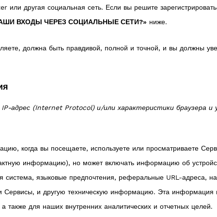
tter или другая социальная сеть. Если вы решите зарегистриров
АШИ ВХОДЫ ЧЕРЕЗ СОЦИАЛЬНЫЕ СЕТИ?»
ниже.
яете, должна быть правдивой, полной и точной, и вы должны ув
ия
P-адрес (Internet Protocol) и/или характеристики браузера 
цию, когда вы посещаете, используете или просматриваете Сер
актную информацию), но может включать информацию об устройств
ая система, языковые предпочтения, реферальные URL-адреса, на
ши Сервисы, и другую техническую информацию. Эта информация
а также для наших внутренних аналитических и отчетных целей.