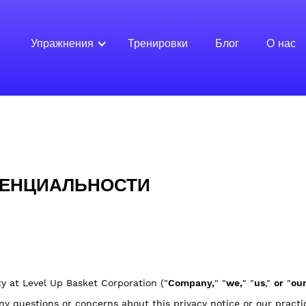
Упражнения
Тренировки
Блог
О нас
СТИ
ДЕНЦИАЛЬНОСТИ
y at Level Up Basket Corporation ("
Company,
" "
we,
" "
us
,"
or
"
ou
any questions or concerns about this privacy notice or our pract