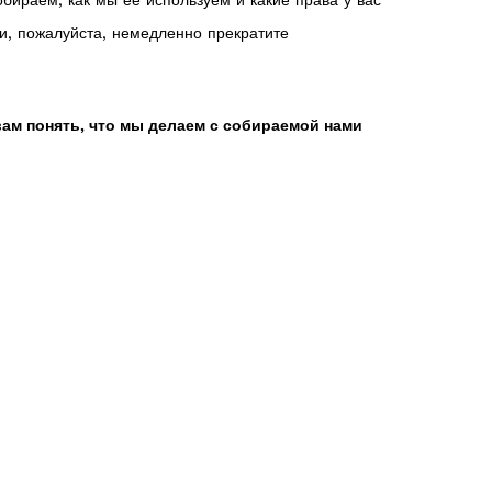
ираем, как мы ее используем и какие права у вас
и, пожалуйста, немедленно прекратите
ам понять, что мы делаем с собираемой нами