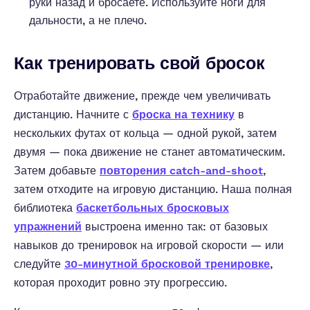
руки назад и бросаете. Используйте ноги для
дальности, а не плечо.
Как тренировать свой бросок
Отработайте движение, прежде чем увеличивать
дистанцию. Начните с
броска на технику
в
нескольких футах от кольца — одной рукой, затем
двумя — пока движение не станет автоматическим.
Затем добавьте
повторения catch-and-shoot
,
затем отходите на игровую дистанцию. Наша полная
библиотека
баскетбольных бросковых
упражнений
выстроена именно так: от базовых
навыков до тренировок на игровой скорости — или
следуйте
30-минутной бросковой тренировке
,
которая проходит ровно эту прогрессию.