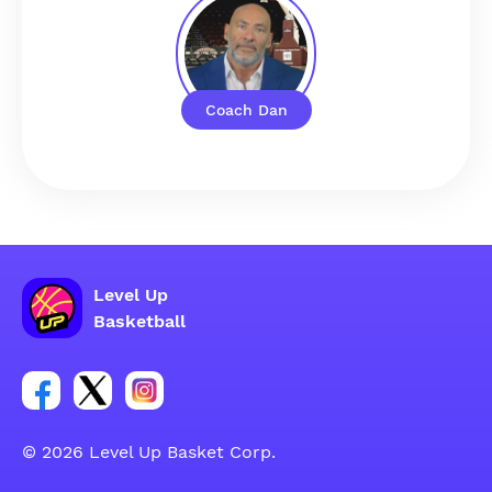
Coach Dan
Level Up
Basketball
Poveznica za Facebook grupu
Poveznica za Twitter grupu
Poveznica za Instagram grupu
© 2026 Level Up Basket Corp.