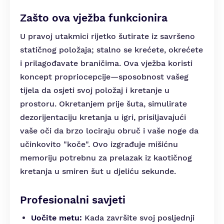
Zašto ova vježba funkcionira
U pravoj utakmici rijetko šutirate iz savršeno
statičnog položaja; stalno se krećete, okrećete
i prilagođavate braničima. Ova vježba koristi
koncept propriocepcije—sposobnost vašeg
tijela da osjeti svoj položaj i kretanje u
prostoru. Okretanjem prije šuta, simulirate
dezorijentaciju kretanja u igri, prisiljavajući
vaše oči da brzo lociraju obruč i vaše noge da
učinkovito "koče". Ovo izgrađuje mišićnu
memoriju potrebnu za prelazak iz kaotičnog
kretanja u smiren šut u djeliću sekunde.
Profesionalni savjeti
Uočite metu:
Kada završite svoj posljednji