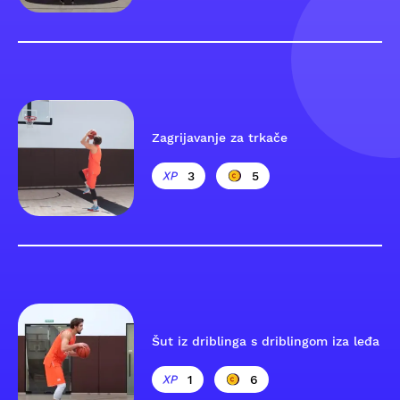
Zagrijavanje za trkače
3
5
Šut iz driblinga s driblingom iza leđa
1
6