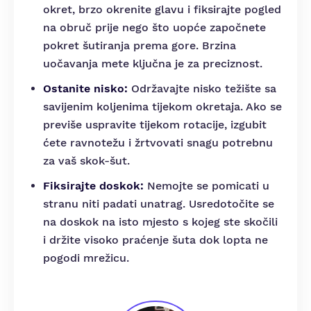
okret, brzo okrenite glavu i fiksirajte pogled
na obruč prije nego što uopće započnete
pokret šutiranja prema gore. Brzina
uočavanja mete ključna je za preciznost.
Ostanite nisko:
Održavajte nisko težište sa
savijenim koljenima tijekom okretaja. Ako se
previše uspravite tijekom rotacije, izgubit
ćete ravnotežu i žrtvovati snagu potrebnu
za vaš skok-šut.
Fiksirajte doskok:
Nemojte se pomicati u
stranu niti padati unatrag. Usredotočite se
na doskok na isto mjesto s kojeg ste skočili
i držite visoko praćenje šuta dok lopta ne
pogodi mrežicu.