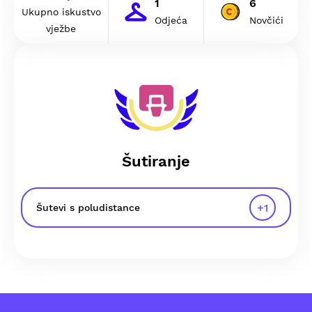
1
6
Ukupno iskustvo
Odjeća
Novčići
vježbe
Šutiranje
+
1
Šutevi s poludistance