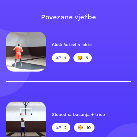
Povezane vježbe
Skok šutevi s lakta
1
5
Slobodna bacanja + trice
2
10