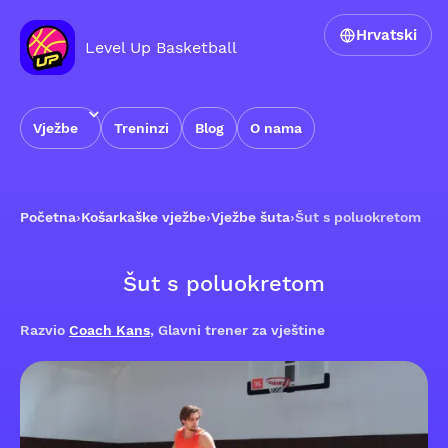
Hrvatski
Level Up Basketball
Vježbe
Treninzi
Blog
O nama
Početna
›
Košarkaške vježbe
›
Vježbe šuta
›
Šut s poluokretom
Šut s poluokretom
Razvio
Coach Kans
, Glavni trener za vještine