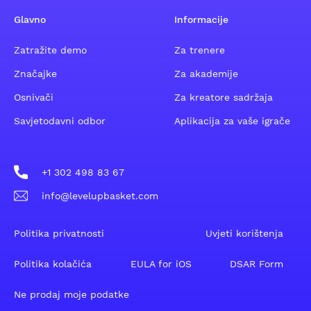
Glavno
Informacije
Zatražite demo
Za trenere
Značajke
Za akademije
Osnivači
Za kreatore sadržaja
Savjetodavni odbor
Aplikacija za vaše igrače
+1 302 498 83 67
info@levelupbasket.com
Politika privatnosti
Uvjeti korištenja
Politika kolačića
EULA for iOS
DSAR Form
Ne prodaj moje podatke