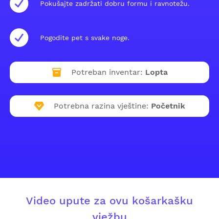
Pokušajte zadržati dobru formu i ravnotežu.
Pogodite pet s svake noge.
Potreban inventar:
Lopta
Potrebna razina vještine:
Početnik
Video upute za ovu košarkašku
vježbu