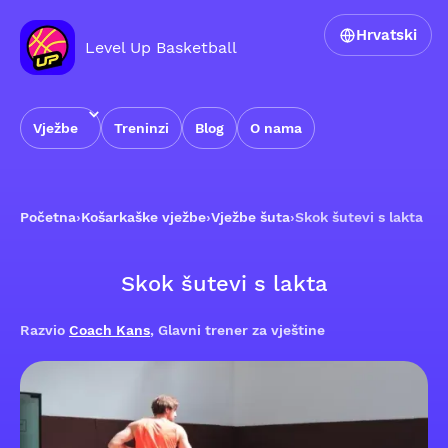
Hrvatski
Level Up Basketball
Vježbe
Treninzi
Blog
O nama
Početna
›
Košarkaške vježbe
›
Vježbe šuta
›
Skok šutevi s lakta
Skok šutevi s lakta
Razvio
Coach Kans
, Glavni trener za vještine