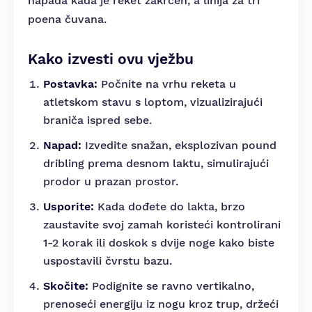
napada kada je reket zakrčen, a linija za tri
poena čuvana.
Kako izvesti ovu vježbu
Postavka:
Počnite na vrhu reketa u
atletskom stavu s loptom, vizualizirajući
braniča ispred sebe.
Napad:
Izvedite snažan, eksplozivan pound
dribling prema desnom laktu, simulirajući
prodor u prazan prostor.
Usporite:
Kada dođete do lakta, brzo
zaustavite svoj zamah koristeći kontrolirani
1-2 korak ili doskok s dvije noge kako biste
uspostavili čvrstu bazu.
Skočite:
Podignite se ravno vertikalno,
prenoseći energiju iz nogu kroz trup, držeći