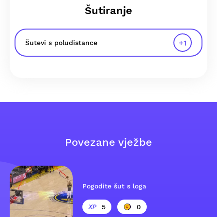
Šutiranje
+
1
Šutevi s poludistance
Povezane vježbe
Pogodite šut s loga
5
0