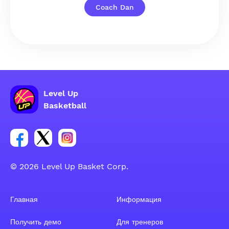
Coach Dan
Level Up
Basketball
Ссылка на группу Facebook
Ссылка на группу Tweeter
Ссылка на группу Instagram
© 2026 Level Up Basket Corp.
Главная
Информация
Получить демо
Для тренеров