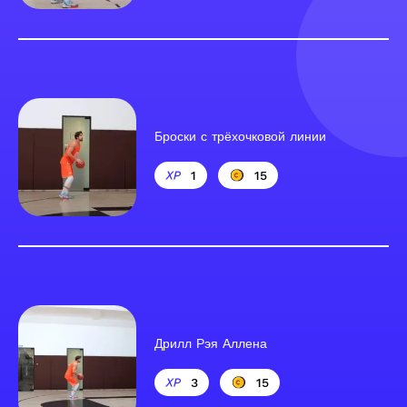
Броски с трёхочковой линии
1
15
Дрилл Рэя Аллена
3
15