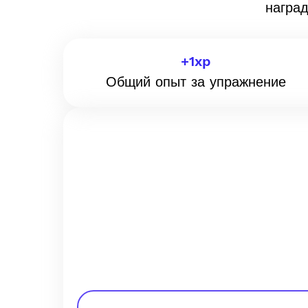
награ
+
1
xp
Общий опыт за упражнение