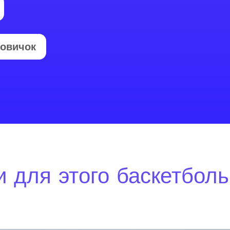
овичок
 для этого баскетбол