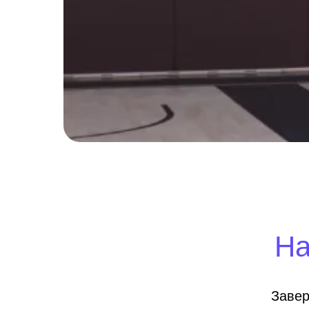
На
Завер