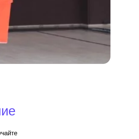
ние
учайте