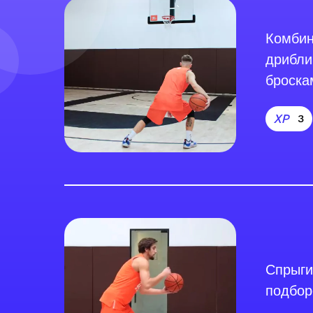
Комбин
дрибли
броска
3
Спрыги
подбо