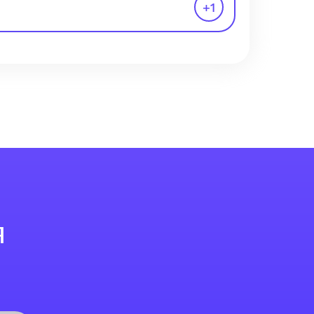
+
1
я