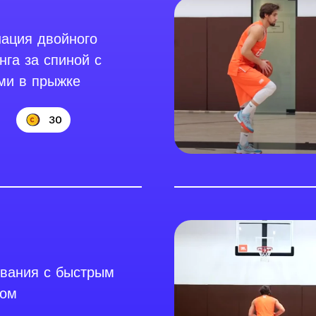
ация двойного
нга за спиной с
ми в прыжке
30
вания с быстрым
ром