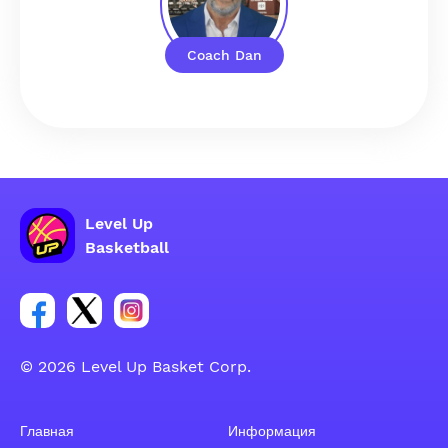
Coach Dan
Level Up
Basketball
Ссылка на группу Facebook
Ссылка на группу Tweeter
Ссылка на группу Instagram
© 2026 Level Up Basket Corp.
Главная
Информация