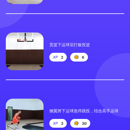
宽篮下运球后打板投篮
2
6
侧翼胯下运球急停跳投，结合高手运球
3
30