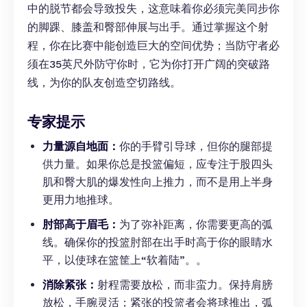
中的脱节都会导致投失，这意味着你必须完美同步你
的脚踝、膝盖和臀部伸展与出手。通过掌握这个射
程，你在比赛中能创造巨大的空间优势；当防守者必
须在35英尺外防守你时，它为你打开广阔的突破路
线，为你的队友创造空切路线。
专家提示
力量源自地面：
你的手臂引导球，但你的腿部提
供力量。如果你总是投篮偏短，应专注于股四头
肌和臀大肌的爆发性向上推力，而不是用上半身
更用力地推球。
肘部高于眉毛：
为了弥补距离，你需要更高的弧
线。确保你的投篮肘部在出手时高于你的眼睛水
平，以使球在篮筐上“软着陆”。。
消除紧张：
射程需要放松，而非蛮力。保持肩膀
放松，手腕灵活；紧张的投篮者会将球推出，弧