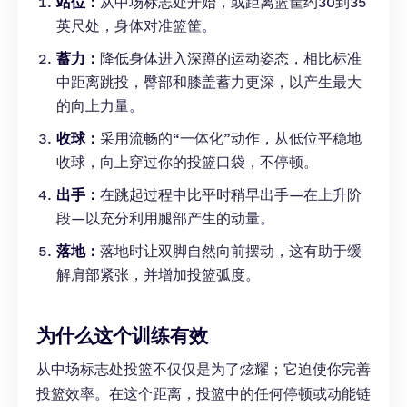
站位：
从中场标志处开始，或距离篮筐约30到35
英尺处，身体对准篮筐。
蓄力：
降低身体进入深蹲的运动姿态，相比标准
中距离跳投，臀部和膝盖蓄力更深，以产生最大
的向上力量。
收球：
采用流畅的“一体化”动作，从低位平稳地
收球，向上穿过你的投篮口袋，不停顿。
出手：
在跳起过程中比平时稍早出手—在上升阶
段—以充分利用腿部产生的动量。
落地：
落地时让双脚自然向前摆动，这有助于缓
解肩部紧张，并增加投篮弧度。
为什么这个训练有效
从中场标志处投篮不仅仅是为了炫耀；它迫使你完善
投篮效率。在这个距离，投篮中的任何停顿或动能链