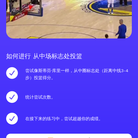
如何进行 从中场标志处投篮
尝试像斯蒂芬·库里一样，从中圈标志处（距离中线3-4
步）投篮得分。
统计尝试次数。
在接下来的练习中，尝试超越你的成绩。