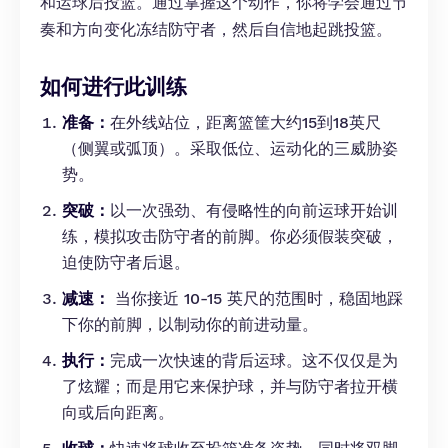
和运球后投篮。通过掌握这个动作，你将学会通过节
奏和方向变化冻结防守者，然后自信地起跳投篮。
如何进行此训练
准备：
在外线站位，距离篮筐大约15到18英尺
（侧翼或弧顶）。采取低位、运动化的三威胁姿
势。
突破：
以一次强劲、有侵略性的向前运球开始训
练，模拟攻击防守者的前脚。你必须假装突破，
迫使防守者后退。
减速：
当你接近 10-15 英尺的范围时，稳固地踩
下你的前脚，以制动你的前进动量。
执行：
完成一次快速的背后运球。这不仅仅是为
了炫耀；而是用它来保护球，并与防守者拉开横
向或后向距离。