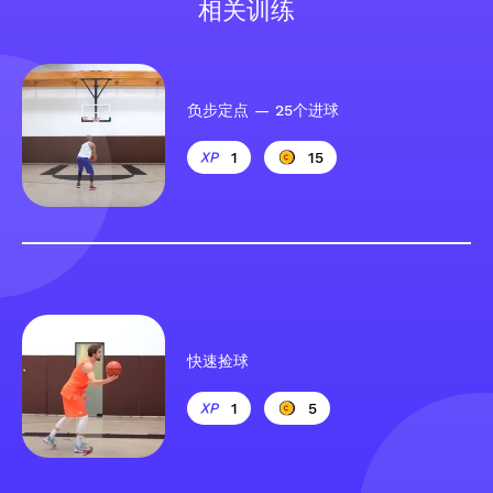
相关训练
负步定点 — 25个进球
1
15
快速捡球
1
5