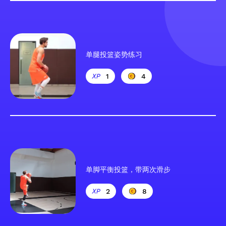
单腿投篮姿势练习
1
4
单脚平衡投篮，带两次滑步
2
8