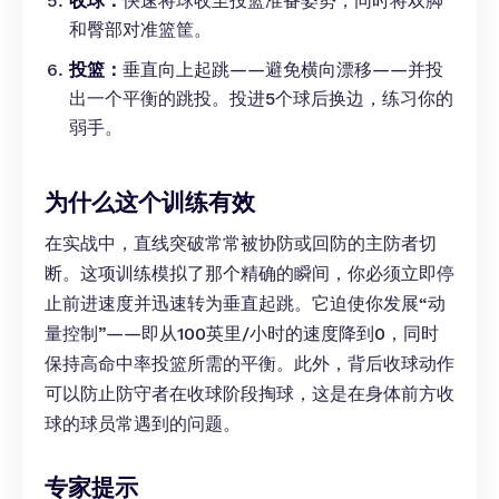
收球：
快速将球收至投篮准备姿势，同时将双脚
和臀部对准篮筐。
投篮：
垂直向上起跳——避免横向漂移——并投
出一个平衡的跳投。投进5个球后换边，练习你的
弱手。
为什么这个训练有效
在实战中，直线突破常常被协防或回防的主防者切
断。这项训练模拟了那个精确的瞬间，你必须立即停
止前进速度并迅速转为垂直起跳。它迫使你发展“动
量控制”——即从100英里/小时的速度降到0，同时
保持高命中率投篮所需的平衡。此外，背后收球动作
可以防止防守者在收球阶段掏球，这是在身体前方收
球的球员常遇到的问题。
专家提示