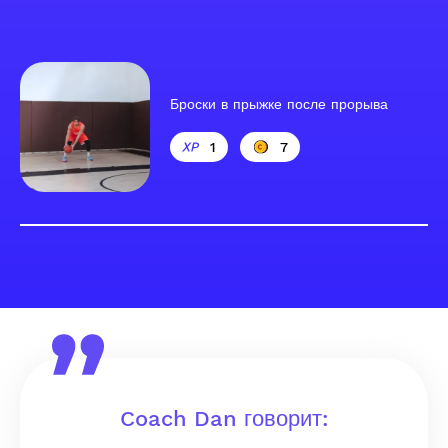
Броски в прыжке после прорыва
1
7
Coach Dan говорит: