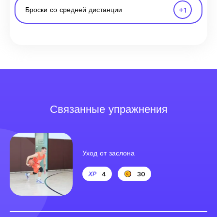
+
1
Броски со средней дистанции
Связанные упражнения
Уход от заслона
4
30