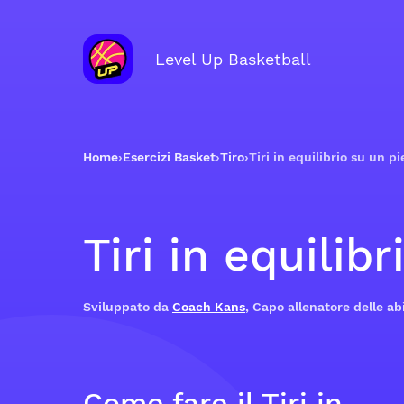
Level Up Basketball
Home
›
Esercizi Basket
›
Tiro
›
Tiri in equilibrio su un p
Tiri in equilib
Sviluppato da
Coach Kans
, Capo allenatore delle abi
Come fare il Tiri in