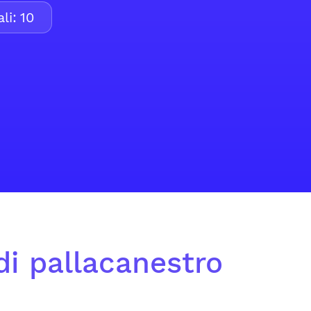
li:
10
di pallacanestro