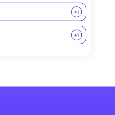
+
1
+
1