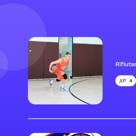
Rifiuta
4