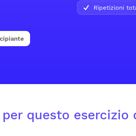
Ripetizioni tota
cipiante
o per questo esercizio 