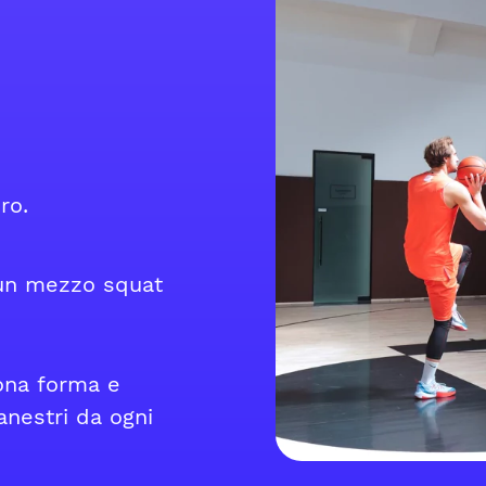
ero.
 un mezzo squat
ona forma e
anestri da ogni