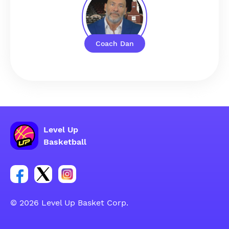
Coach Dan
Level Up
Basketball
Link per il gruppo social dell'account Facebook
Link per il gruppo social dell'account Tweeter
Link per il gruppo social dell'account Inst
© 2026 Level Up Basket Corp.