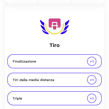
Tiro
+
1
Finalizzazione
+
1
Tiri dalla media distanza
+
1
Triple