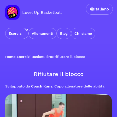
Italiano
Level Up Basketball
Esercizi
Allenamenti
Blog
Chi siamo
Home
›
Esercizi Basket
›
Tiro
›
Rifiutare il blocco
Rifiutare il blocco
Sviluppato da
Coach Kans
, Capo allenatore delle abilità