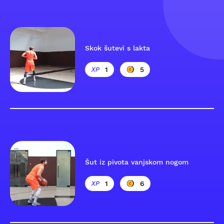
Skok šutevi s lakta
1
5
Šut iz pivota vanjskom nogom
1
6