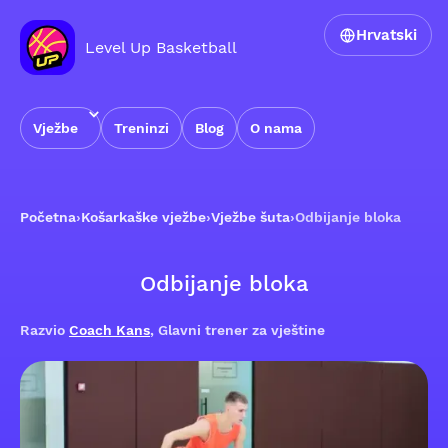
Hrvatski
Level Up Basketball
Vježbe
Treninzi
Blog
O nama
Početna
›
Košarkaške vježbe
›
Vježbe šuta
›
Odbijanje bloka
Odbijanje bloka
Razvio
Coach Kans
, Glavni trener za vještine