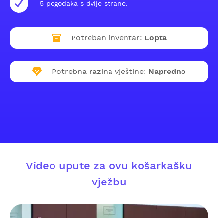
5 pogodaka s dvije strane.
Potreban inventar:
Lopta
Potrebna razina vještine:
Napredno
Video upute za ovu košarkašku
vježbu