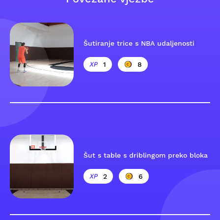
Šutiranje trice s NBA udaljenosti
1
8
Šut s table s driblingom preko bloka
2
6