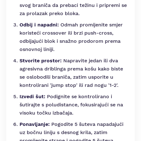
svog braniča da prebaci težinu i pripremi se
za prolazak preko bloka.
Odbij i napadni:
Odmah promijenite smjer
koristeći crossover ili brzi push-cross,
odbijajući blok i snažno prodorom prema
osnovnoj liniji.
Stvorite prostor:
Napravite jedan ili dva
agresivna driblinga prema košu kako biste
se oslobodili braniča, zatim usporite u
kontrolirani 'jump stop' ili rad nogu '1-2'.
Izvedi šut:
Podignite se kontrolirano i
šutirajte s poludistance, fokusirajući se na
visoku točku izbačaja.
Ponavljanje:
Pogodite 5 šuteva napadajući
uz bočnu liniju s desnog krila, zatim
promijenite strane i pogodite 5 šuteva