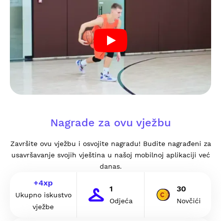
Nagrade za ovu vježbu
Završite ovu vježbu i osvojite nagradu! Budite nagrađeni za
usavršavanje svojih vještina u našoj mobilnoj aplikaciji već
danas.
+
4
xp
1
30
Ukupno iskustvo
Odjeća
Novčići
vježbe