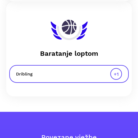
Baratanje loptom
+
1
Dribling
Povezane vježbe