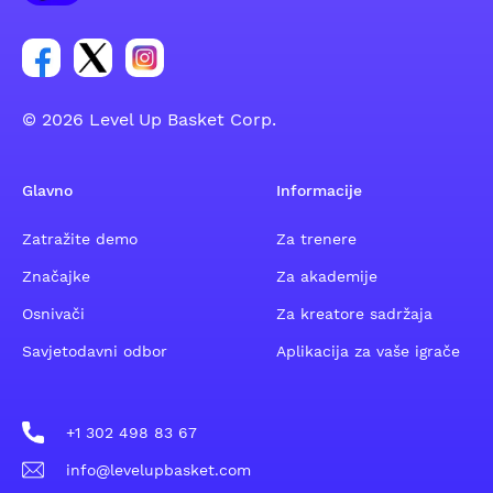
Poveznica za Facebook grupu
Poveznica za Twitter grupu
Poveznica za Instagram grupu
© 2026 Level Up Basket Corp.
Glavno
Informacije
Zatražite demo
Za trenere
Značajke
Za akademije
Osnivači
Za kreatore sadržaja
Savjetodavni odbor
Aplikacija za vaše igrače
+1 302 498 83 67
info@levelupbasket.com