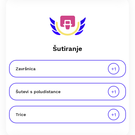
Šutiranje
+
1
Završnica
+
1
Šutevi s poludistance
+
1
Trice