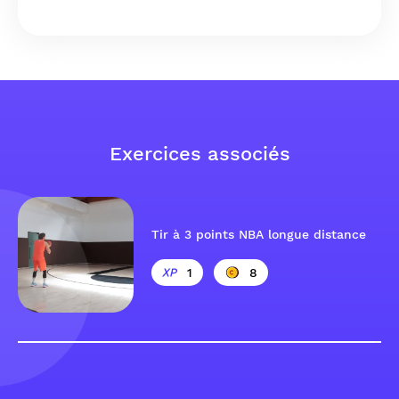
Exercices associés
Tir à 3 points NBA longue distance
1
8