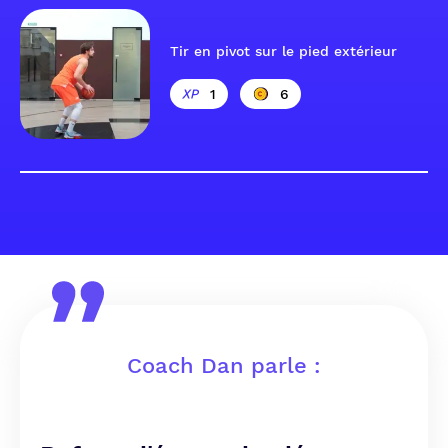
Tir en pivot sur le pied extérieur
1
6
Coach Dan parle :