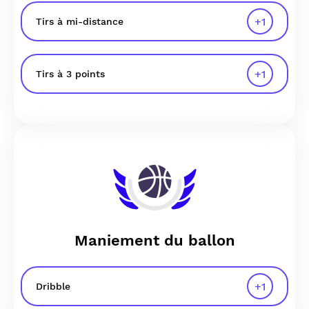
+
1
Tirs à mi-distance
+
1
Tirs à 3 points
Maniement du ballon
+
1
Dribble