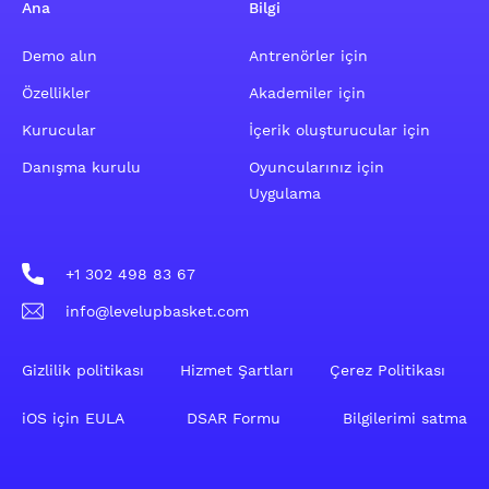
Ana
Bilgi
Demo alın
Antrenörler için
Özellikler
Akademiler için
Kurucular
İçerik oluşturucular için
Danışma kurulu
Oyuncularınız için
Uygulama
+1 302 498 83 67
info@levelupbasket.com
Gizlilik politikası
Hizmet Şartları
Çerez Politikası
iOS için EULA
DSAR Formu
Bilgilerimi satma