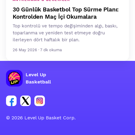
30 Günlük Basketbol Top Sürme Planı:
Kontrolden Maç İçi Okumalara
Top kontrolü ve tempo değişiminden algı, baskı,
toparlanma ve yeniden test etmeye doğru
ilerleyen dört haftalık bir plan.
26 May 2026 · 7 dk okuma
Level Up
Basketball
Facebook hesabı sosyal grubu linki
Twitter hesabı sosyal grubu linki
Instagram hesabı sosyal grubu linki
© 2026 Level Up Basket Corp.