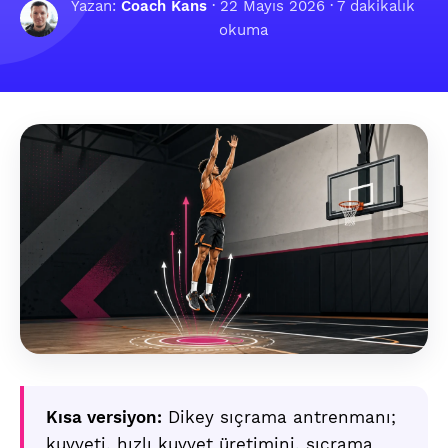
Yazan:
Coach Kans
·
22 Mayıs 2026
· 7 dakikalık
okuma
Kısa versiyon:
Dikey sıçrama antrenmanı;
kuvveti, hızlı kuvvet üretimini, sıçrama