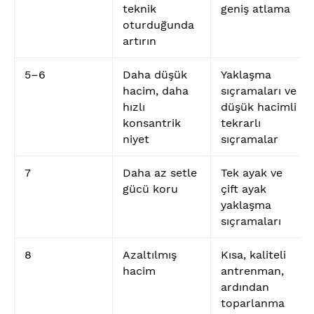
teknik
geniş atlama
oturduğunda
artırın
5–6
Daha düşük
Yaklaşma
hacim, daha
sıçramaları ve
hızlı
düşük hacimli
konsantrik
tekrarlı
niyet
sıçramalar
7
Daha az setle
Tek ayak ve
gücü koru
çift ayak
yaklaşma
sıçramaları
8
Azaltılmış
Kısa, kaliteli
hacim
antrenman,
ardından
toparlanma