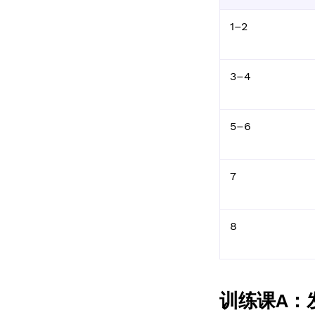
1–2
3–4
5–6
7
8
训练课A：