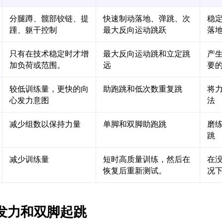
分腿蹲、髋部铰链、提
快速制动落地、弹跳、次
稳
踵、躯干控制
最大反向运动跳跃
落
只有在技术稳定时才增
最大反向运动跳和立定跳
产
加负荷或范围。
远
要
较低训练量，更快的向
助跑跳和低次数重复跳
将
心发力意图
法
减少组数以保持力量
单脚和双脚助跑跳
磨
跳
减少训练量
短时高质量训练，然后在
在
恢复后重新测试。
况
发力和双脚起跳