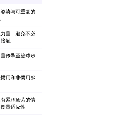
定姿势与可重复的
地
生力量，避免不必
的接触
力量传导至篮球步
练惯用和非惯用起
没有累积疲劳的情
下衡量适应性