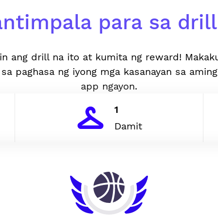
ntimpala para sa drill 
in ang drill na ito at kumita ng reward! Makak
 sa paghasa ng iyong mga kasanayan sa aming
app ngayon.
1
Damit