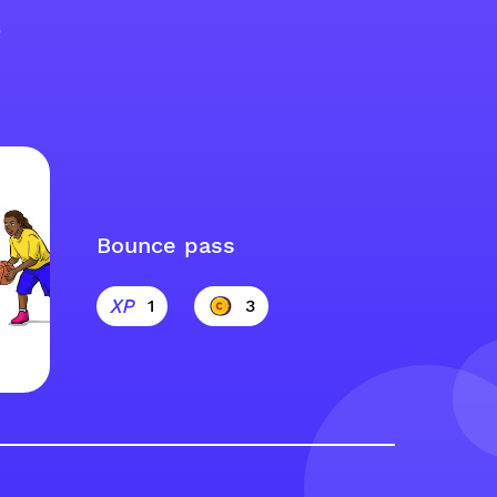
s
Bounce pass
1
3