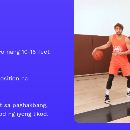
o nang 10-15 feet
osition na
at sa paghakbang,
od ng iyong likod.