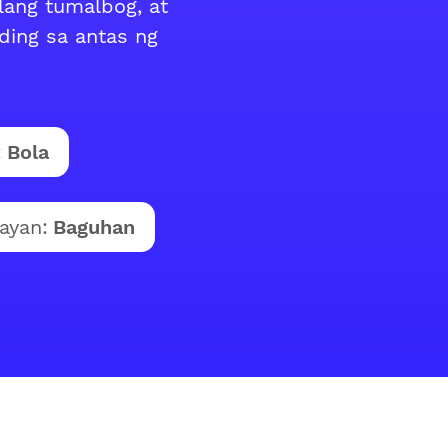
lang tumalbog, at
ding sa antas ng
:
Bola
ayan:
Baguhan