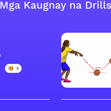
Mga Kaugnay na Drill
s
3