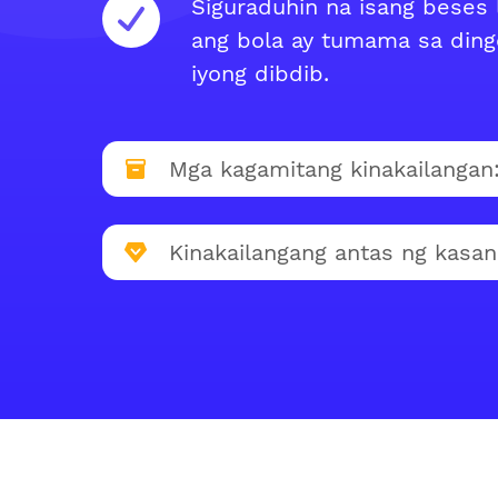
Siguraduhin na isang beses 
ang bola ay tumama sa ding
iyong dibdib.
Mga kagamitang kinakailangan
Kinakailangang antas ng kasan