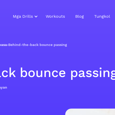
Mga Drills
Workouts
Blog
Tungkol
pasa
›
Behind-the-back bounce passing
ck bounce passin
ayan