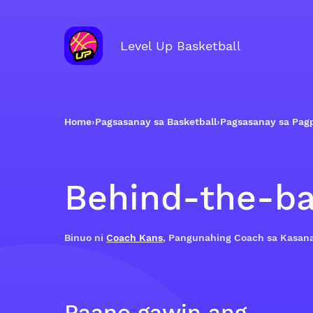
Level Up Basketball
Home
›
Pagsasanay sa Basketball
›
Pagsasanay sa Pag
Behind-the-ba
Binuo ni
Coach Kans
, Pangunahing Coach sa Kasan
Paano gawin ang