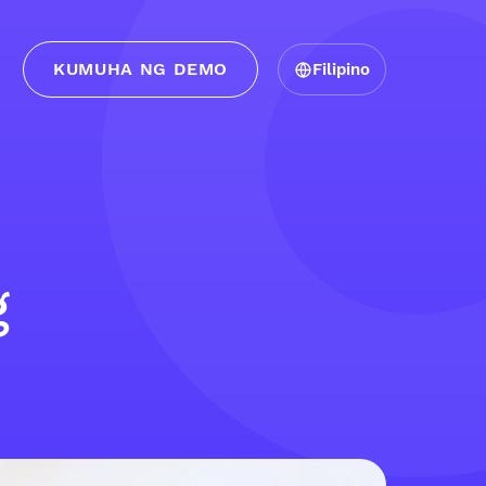
KUMUHA NG DEMO
Filipino
g