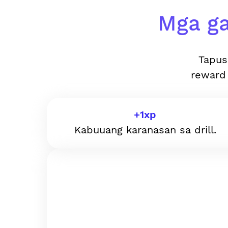
Mga ga
Tapus
reward
+
1
xp
Kabuuang karanasan sa drill.