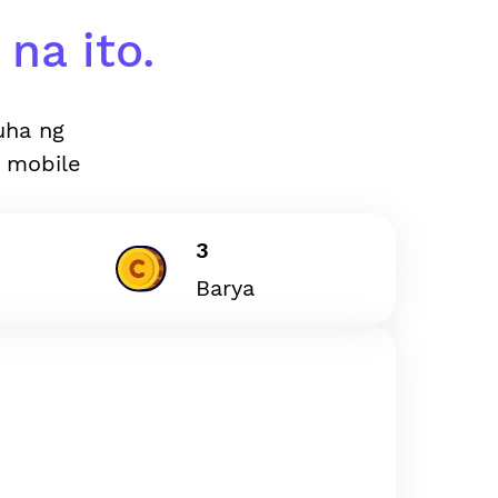
na ito.
uha ng
 mobile
3
Barya