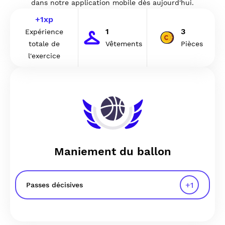
dans notre application mobile dès aujourd'hui.
+
1
xp
1
3
Expérience
totale de
Vêtements
Pièces
l'exercice
Maniement du ballon
+
1
Passes décisives