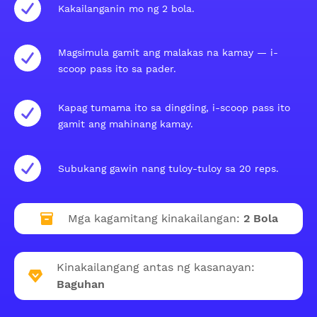
Kakailanganin mo ng 2 bola.
Magsimula gamit ang malakas na kamay — i-
scoop pass ito sa pader.
Kapag tumama ito sa dingding, i-scoop pass ito
gamit ang mahinang kamay.
Subukang gawin nang tuloy-tuloy sa 20 reps.
Mga kagamitang kinakailangan:
2 Bola
Kinakailangang antas ng kasanayan:
Baguhan