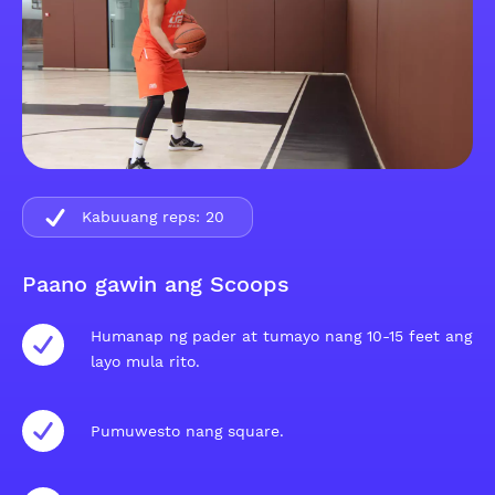
Kabuuang reps:
20
Paano gawin ang Scoops
Humanap ng pader at tumayo nang 10-15 feet ang
layo mula rito.
Pumuwesto nang square.