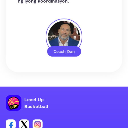
ng iyong koordinasyon.
Coach Dan
Level Up
Basketball
Link para sa social group ng Facebook account
Link para sa social group ng tweeter account
Link para sa social group ng Instagram ac