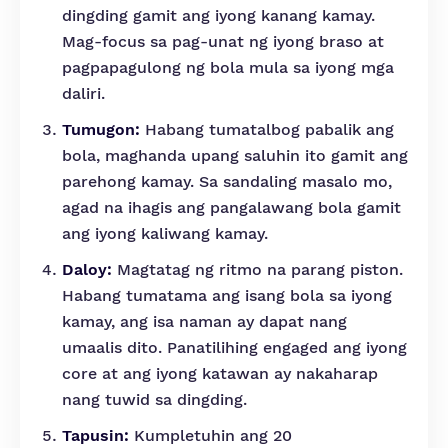
dingding gamit ang iyong kanang kamay.
Mag-focus sa pag-unat ng iyong braso at
pagpapagulong ng bola mula sa iyong mga
daliri.
Tumugon:
Habang tumatalbog pabalik ang
bola, maghanda upang saluhin ito gamit ang
parehong kamay. Sa sandaling masalo mo,
agad na ihagis ang pangalawang bola gamit
ang iyong kaliwang kamay.
Daloy:
Magtatag ng ritmo na parang piston.
Habang tumatama ang isang bola sa iyong
kamay, ang isa naman ay dapat nang
umaalis dito. Panatilihing engaged ang iyong
core at ang iyong katawan ay nakaharap
nang tuwid sa dingding.
Tapusin:
Kumpletuhin ang 20