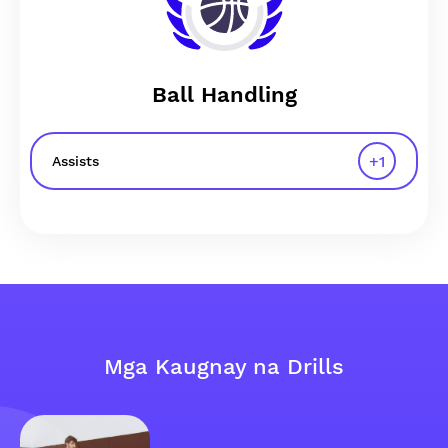
Ball Handling
+
1
Assists
Mga Kaugnay na Drills