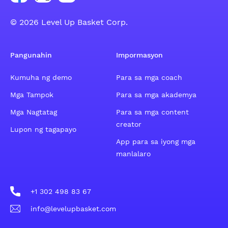
© 2026 Level Up Basket Corp.
Pangunahin
Impormasyon
Kumuha ng demo
Para sa mga coach
Mga Tampok
Para sa mga akademya
Mga Nagtatag
Para sa mga content
creator
Lupon ng tagapayo
App para sa iyong mga
manlalaro
+1 302 498 83 67
info@levelupbasket.com