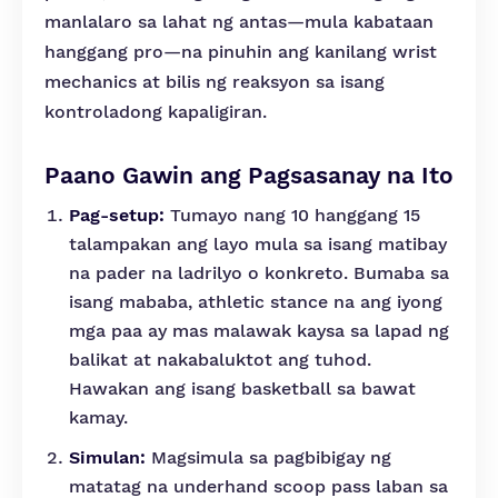
manlalaro sa lahat ng antas—mula kabataan
hanggang pro—na pinuhin ang kanilang wrist
mechanics at bilis ng reaksyon sa isang
kontroladong kapaligiran.
Paano Gawin ang Pagsasanay na Ito
Pag-setup:
Tumayo nang 10 hanggang 15
talampakan ang layo mula sa isang matibay
na pader na ladrilyo o konkreto. Bumaba sa
isang mababa, athletic stance na ang iyong
mga paa ay mas malawak kaysa sa lapad ng
balikat at nakabaluktot ang tuhod.
Hawakan ang isang basketball sa bawat
kamay.
Simulan:
Magsimula sa pagbibigay ng
matatag na underhand scoop pass laban sa