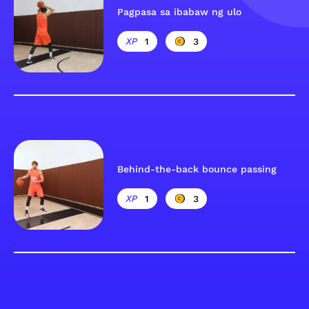
Pagpasa sa ibabaw ng ulo
1
3
Behind-the-back bounce passing
1
3