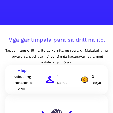
Mga gantimpala para sa drill na ito.
Tapusin ang drill na ito at kumita ng reward! Makakuha ng
reward sa paghasa ng iyong mga kasanayan sa aming
mobile app ngayon.
+
1
xp
1
3
Kabuuang
karanasan sa
Damit
Barya
drill.