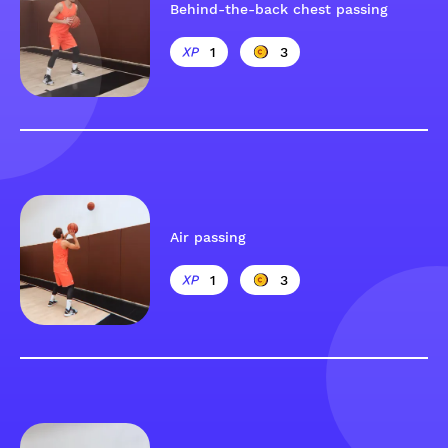
Behind-the-back chest passing
1
3
Air passing
1
3