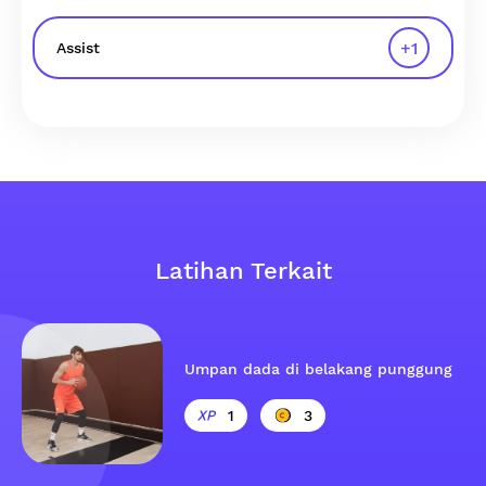
+
1
Assist
Latihan Terkait
Umpan dada di belakang punggung
1
3