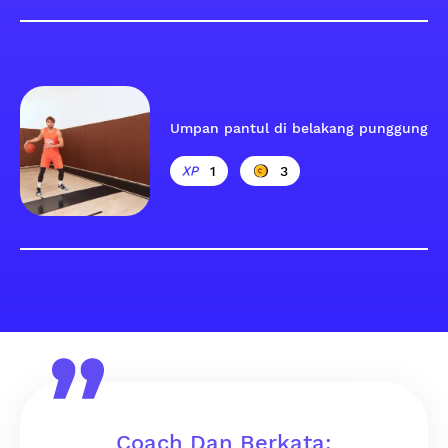
Umpan pantul di belakang punggung
1
3
Coach Dan Berkata: