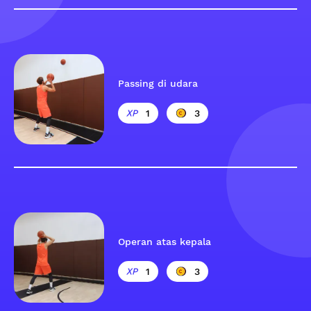
Passing di udara
1
3
Operan atas kepala
1
3