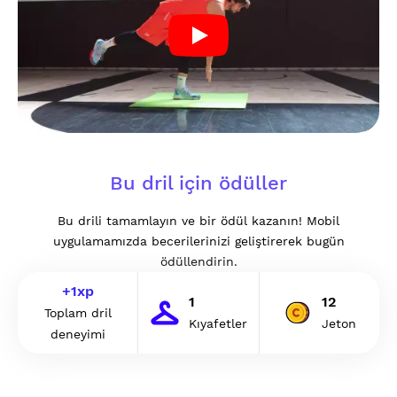
Bu dril için ödüller
Bu drili tamamlayın ve bir ödül kazanın! Mobil
uygulamamızda becerilerinizi geliştirerek bugün
ödüllendirin.
+
1
xp
1
12
Toplam dril
Kıyafetler
Jeton
deneyimi