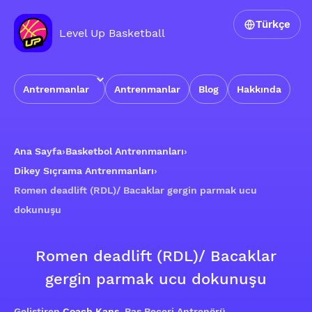
Türkçe
Level Up Basketball
Antrenmanlar
Antrenmanlar
Blog
Hakkında
Ana Sayfa
›
Basketbol Antrenmanları
›
Dikey Sıçrama Antrenmanları
›
Romen deadlift (RDL)/ Bacaklar gergin parmak ucu
dokunuşu
Romen deadlift (RDL)/ Bacaklar
gergin parmak ucu dokunuşu
Geliştiren
Coach Kans
, Baş Beceri Antrenörü