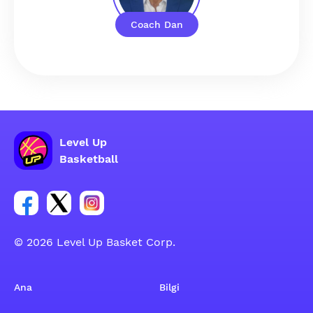
Coach Dan
Level Up
Basketball
Facebook hesabı sosyal grubu linki
Twitter hesabı sosyal grubu linki
Instagram hesabı sosyal grubu linki
© 2026 Level Up Basket Corp.
Ana
Bilgi