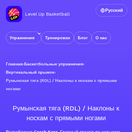
Русский
Level Up Basketball
Упражнения
Тренировки
Блог
О нас
Главная
›
Баскетбольные упражнения
›
Вертикальный прыжок
›
Румынская тяга (RDL) / Наклоны к носкам с прямыми
ногами
Румынская тяга (RDL) / Наклоны к
носкам с прямыми ногами
Разработано
Coach Kans
, Главный тренер по навыкам