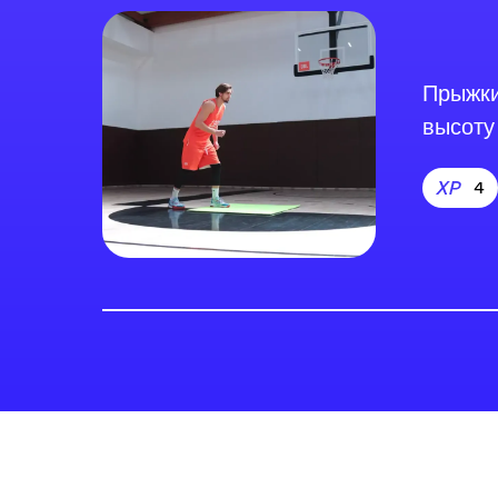
Прыжки
высоту
4