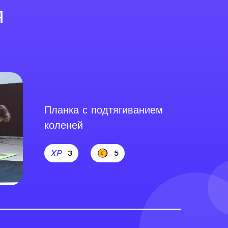
я
Планка с подтягиванием
коленей
3
5