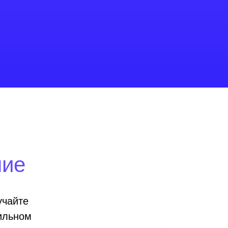
ние
учайте
ильном