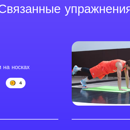
Связанные упражнени
 на носках
4