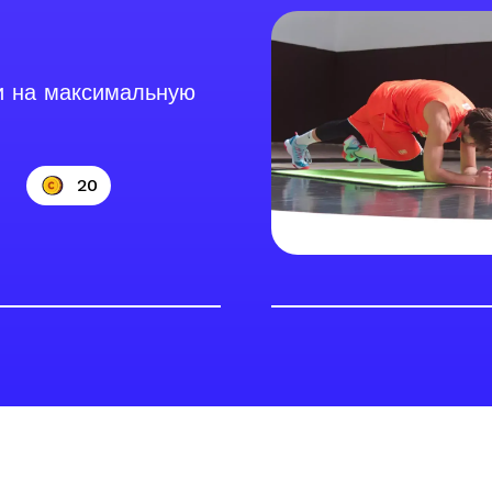
 на максимальную
20