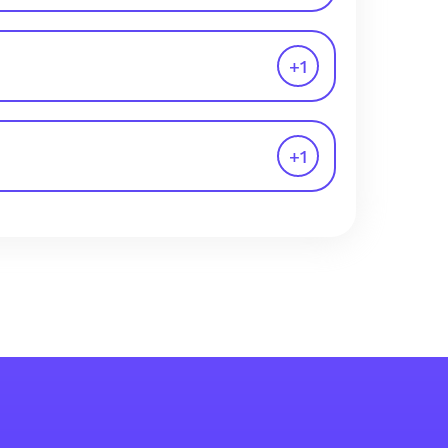
+
1
+
1