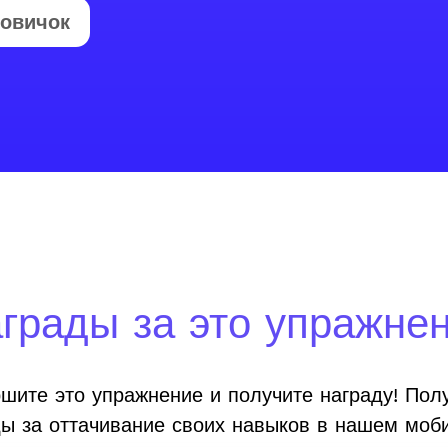
овичок
грады за это упражне
шите это упражнение и получите награду! Пол
ды за оттачивание своих навыков в нашем моб