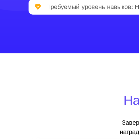
Требуемый уровень навыков:
Н
На
Завер
награ