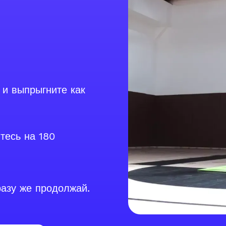
и выпрыгните как
тесь на 180
разу же продолжай.