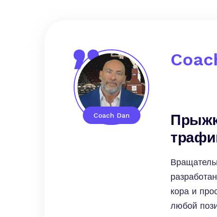
Coac
Coach Dan
Прыжк
трафи
Вращатель
разработан
кора и про
любой пози