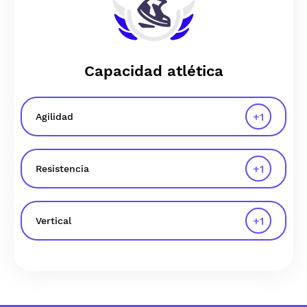
Capacidad atlética
+
1
Agilidad
+
1
Resistencia
+
1
Vertical