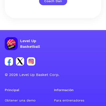
Coach Dan
Level Up
Basketball
Enlace para el grupo social de la cuenta de Facebook
Enlace para el grupo social de la cuenta de Twitt
Enlace para el grupo social de la cuenta d
© 2026 Level Up Basket Corp.
Principal
Información
Obtener una demo
Para entrenadores