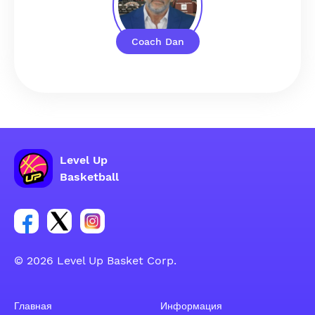
Coach Dan
Level Up
Basketball
Ссылка на группу Facebook
Ссылка на группу Tweeter
Ссылка на группу Instagram
© 2026 Level Up Basket Corp.
Главная
Информация