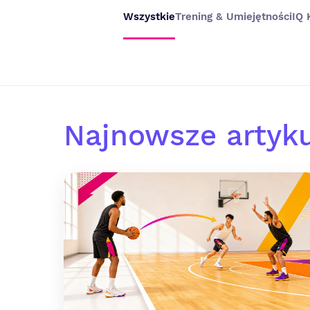
Wszystkie
Trening & Umiejętności
IQ 
Najnowsze artyk