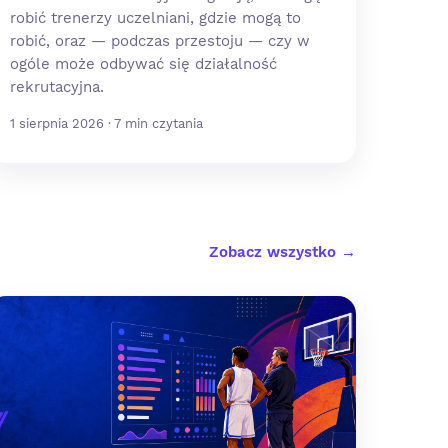
robić trenerzy uczelniani, gdzie mogą to
robić, oraz — podczas przestoju — czy w
ogóle może odbywać się działalność
rekrutacyjna.
1 sierpnia 2026 · 7 min czytania
Zobacz wszystko →