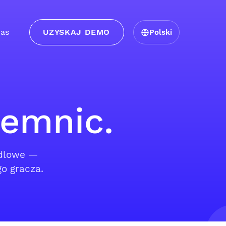
as
UZYSKAJ DEMO
Polski
jemnic.
edlowe —
go gracza.