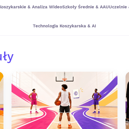
Koszykarskie & Analiza Wideo
Szkoły Średnie & AAU
Uczelnie
Technologia Koszykarska & AI
uły