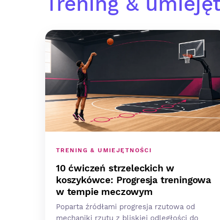
Trening & umieję
TRENING & UMIEJĘTNOŚCI
10 ćwiczeń strzeleckich w
koszykówce: Progresja treningowa
w tempie meczowym
Poparta źródłami progresja rzutowa od
mechaniki rzutu z bliskiej odległości do