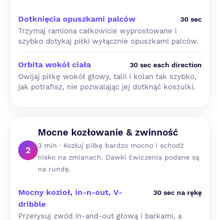
Dotknięcia opuszkami palców
30 sec
Trzymaj ramiona całkowicie wyprostowane i
szybko dotykaj piłki wyłącznie opuszkami palców.
Orbita wokół ciała
30 sec each direction
Owijaj piłkę wokół głowy, talii i kolan tak szybko,
jak potrafisz, nie pozwalając jej dotknąć koszulki.
Mocne kozłowanie & zwinność
3 min · Kozłuj piłkę bardzo mocno i schodź
2
nisko na zmianach. Dawki ćwiczenia podane są
na rundę.
Mocny kozioł, in-n-out, V-
30 sec na rękę
dribble
Przerysuj zwód in-and-out głową i barkami, a