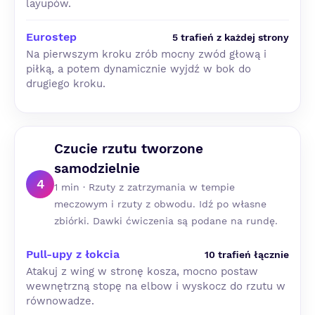
layupów.
Eurostep
5 trafień z każdej strony
Na pierwszym kroku zrób mocny zwód głową i
piłką, a potem dynamicznie wyjdź w bok do
drugiego kroku.
Czucie rzutu tworzone
samodzielnie
4
1 min · Rzuty z zatrzymania w tempie
meczowym i rzuty z obwodu. Idź po własne
zbiórki. Dawki ćwiczenia są podane na rundę.
Pull-upy z łokcia
10 trafień łącznie
Atakuj z wing w stronę kosza, mocno postaw
wewnętrzną stopę na elbow i wyskocz do rzutu w
równowadze.