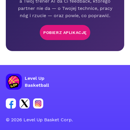
a Twój trener AI da Ci feedback, którego
partner nie da — o Twojej technice, pracy
nóg i rzucie — oraz powie, co poprawić.
POBIERZ APLIKACJĘ
Level Up
Basketball
Link do grupy społecznościowej na Facebooku
Link do konta na Twitterze grupy społecznościo
Link do konta na Instagramie grupy społe
© 2026 Level Up Basket Corp.