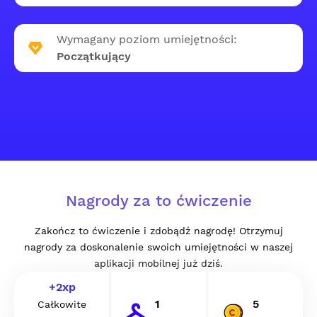
Wymagany poziom umiejętności:
Początkujący
Nagrody za to ćwiczenie
Zakończ to ćwiczenie i zdobądź nagrodę! Otrzymuj
nagrody za doskonalenie swoich umiejętności w naszej
aplikacji mobilnej już dziś.
+
2
xp
1
5
Całkowite