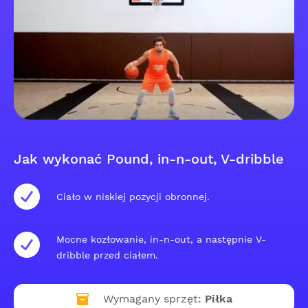
Jak wykonać Pound, in-n-out, V-dribble
Ciało w niskiej pozycji obronnej.
Mocne kozłowanie, in-n-out, a następnie V-
dribble przed ciałem.
Wymagany sprzęt:
Piłka