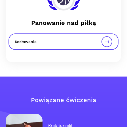
Panowanie nad piłką
+
1
Kozłowanie
Powiązane ćwiczenia
Krok turecki