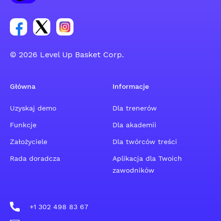
Link do grupy społecznościowej na Facebooku
Link do konta na Twitterze grupy społecznościo
Link do konta na Instagramie grupy społe
© 2026 Level Up Basket Corp.
Główna
Informacje
Uzyskaj demo
Dla trenerów
Funkcje
Dla akademii
Założyciele
Dla twórców treści
Rada doradcza
Aplikacja dla Twoich
zawodników
+1 302 498 83 67