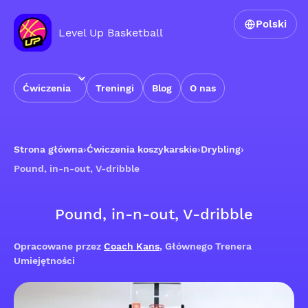
Polski
Level Up Basketball
Ćwiczenia
Treningi
Blog
O nas
Strona główna
›
Ćwiczenia koszykarskie
›
Drybling
›
Pound, in-n-out, V-dribble
Pound, in-n-out, V-dribble
Opracowane przez
Coach Kans
, Głównego Trenera
Umiejętności