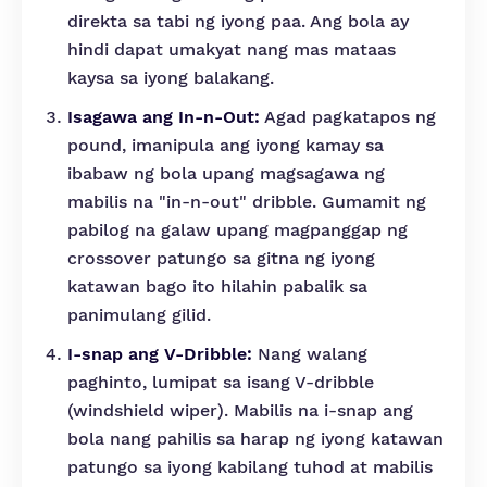
direkta sa tabi ng iyong paa. Ang bola ay
hindi dapat umakyat nang mas mataas
kaysa sa iyong balakang.
Isagawa ang In-n-Out:
Agad pagkatapos ng
pound, imanipula ang iyong kamay sa
ibabaw ng bola upang magsagawa ng
mabilis na "in-n-out" dribble. Gumamit ng
pabilog na galaw upang magpanggap ng
crossover patungo sa gitna ng iyong
katawan bago ito hilahin pabalik sa
panimulang gilid.
I-snap ang V-Dribble:
Nang walang
paghinto, lumipat sa isang V-dribble
(windshield wiper). Mabilis na i-snap ang
bola nang pahilis sa harap ng iyong katawan
patungo sa iyong kabilang tuhod at mabilis