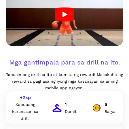
Mga gantimpala para sa drill na ito.
Tapusin ang drill na ito at kumita ng reward! Makakuha ng
reward sa paghasa ng iyong mga kasanayan sa aming
mobile app ngayon.
+
2
xp
1
5
Kabuuang
karanasan sa
Damit
Barya
drill.