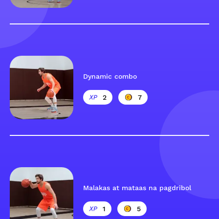
Dynamic combo
2
7
Malakas at mataas na pagdribol
1
5