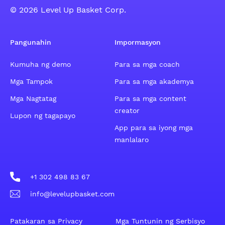
© 2026 Level Up Basket Corp.
Pangunahin
Impormasyon
Kumuha ng demo
Para sa mga coach
Mga Tampok
Para sa mga akademya
Mga Nagtatag
Para sa mga content
creator
Lupon ng tagapayo
App para sa iyong mga
manlalaro
+1 302 498 83 67
info@levelupbasket.com
Patakaran sa Privacy
Mga Tuntunin ng Serbisyo