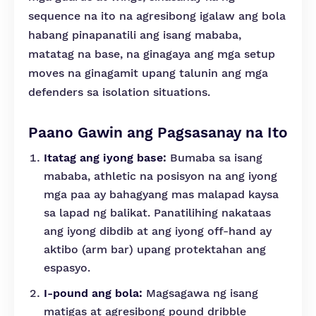
sequence na ito na agresibong igalaw ang bola
habang pinapanatili ang isang mababa,
matatag na base, na ginagaya ang mga setup
moves na ginagamit upang talunin ang mga
defenders sa isolation situations.
Paano Gawin ang Pagsasanay na Ito
Itatag ang iyong base:
Bumaba sa isang
mababa, athletic na posisyon na ang iyong
mga paa ay bahagyang mas malapad kaysa
sa lapad ng balikat. Panatilihing nakataas
ang iyong dibdib at ang iyong off-hand ay
aktibo (arm bar) upang protektahan ang
espasyo.
I-pound ang bola:
Magsagawa ng isang
matigas at agresibong pound dribble