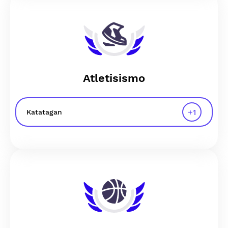
Atletisismo
+
1
Katatagan