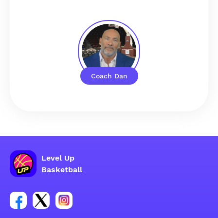
Coach Dan
Level Up
Basketball
Link para sa social group ng Facebook account
Link para sa social group ng tweeter account
Link para sa social group ng Instagram ac