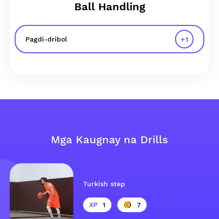
Ball Handling
+
1
Pagdi-dribol
Mga Kaugnay na Drills
Turkish step
1
7