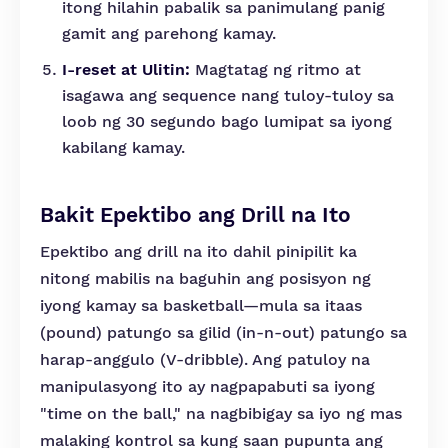
itong hilahin pabalik sa panimulang panig
gamit ang parehong kamay.
I-reset at Ulitin:
Magtatag ng ritmo at
isagawa ang sequence nang tuloy-tuloy sa
loob ng 30 segundo bago lumipat sa iyong
kabilang kamay.
Bakit Epektibo ang Drill na Ito
Epektibo ang drill na ito dahil pinipilit ka
nitong mabilis na baguhin ang posisyon ng
iyong kamay sa basketball—mula sa itaas
(pound) patungo sa gilid (in-n-out) patungo sa
harap-anggulo (V-dribble). Ang patuloy na
manipulasyong ito ay nagpapabuti sa iyong
"time on the ball," na nagbibigay sa iyo ng mas
malaking kontrol sa kung saan pupunta ang