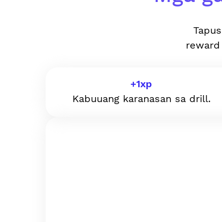
Tapus
reward
+
1
xp
Kabuuang karanasan sa drill.