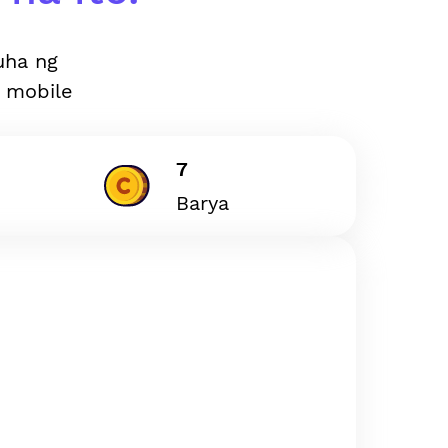
uha ng
 mobile
7
Barya