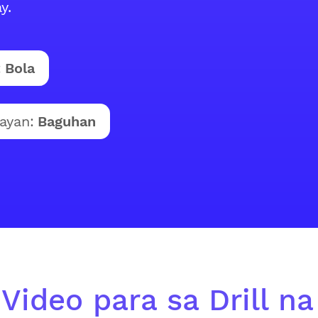
y.
:
Bola
ayan:
Baguhan
Video para sa Drill na