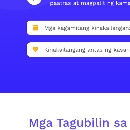
paatras at magpalit ng kama
Mga kagamitang kinakailangan
Kinakailangang antas ng kasan
Mga Tagubilin sa 