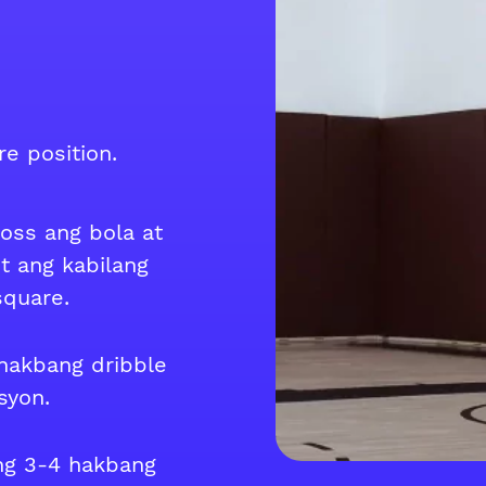
e position.
oss ang bola at
it ang kabilang
square.
hakbang dribble
syon.
ng 3-4 hakbang