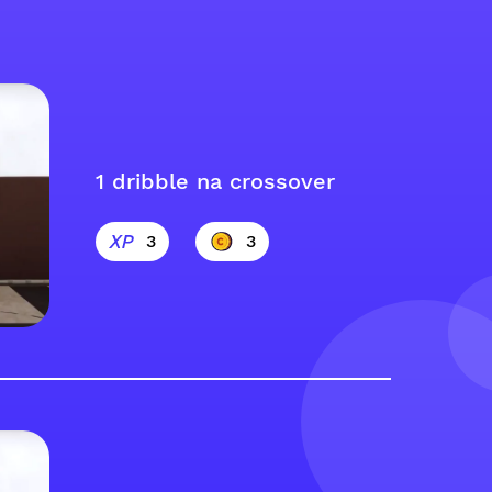
1 dribble na crossover
3
3