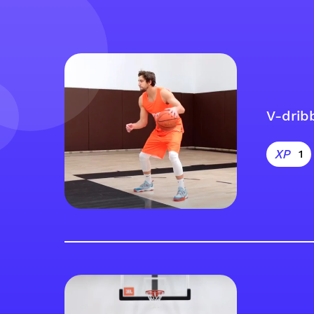
V-dribb
1