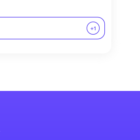
+
1
s