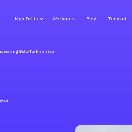
Mga Drills
Workouts
Blog
Tungkol
hawak ng Bola
›
Turkish step
ayan