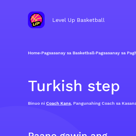
Level Up Basketball
Home
›
Pagsasanay sa Basketball
›
Pagsasanay sa Pag
Turkish step
Binuo ni
Coach Kans
, Pangunahing Coach sa Kasan
Paano gawin ang