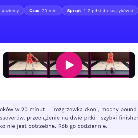
 poziomy
Czas
20 min
Sprzęt
1–2 piłki do koszykówki
loków w 20 minut — rozgrzewka dłoni, mocny pound 
soverów, przeciążenie na dwie piłki i szybki finishe
sko nie jest potrzebne. Rób go codziennie.