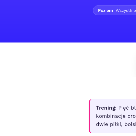
Poziom
Wszystkie
Trening:
Pięć b
kombinacje cros
dwie piłki, boi