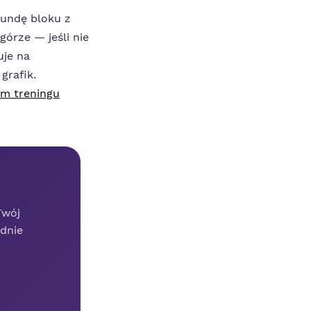
rundę bloku z
órze — jeśli nie
uje na
grafik.
m treningu
Twój
adnie