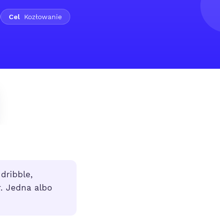
Cel
Kozłowanie
dribble,
r. Jedna albo