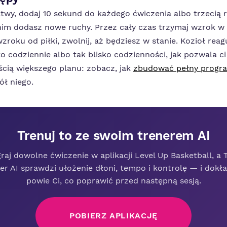
łatwy, dodaj 10 sekund do każdego ćwiczenia albo trzecią 
im dodasz nowe ruchy. Przez cały czas trzymaj wzrok w g
roku od piłki, zwolnij, aż będziesz w stanie. Kozioł reag
o codziennie albo tak blisko codzienności, jak pozwala ci 
ęścią większego planu: zobacz, jak
zbudować pełny progra
ł niego.
Trenuj to ze swoim trenerem AI
raj dowolne ćwiczenie w aplikacji Level Up Basketball, a 
er AI sprawdzi ułożenie dłoni, tempo i kontrolę — i dokł
powie Ci, co poprawić przed następną sesją.
POBIERZ APLIKACJĘ