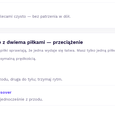
plecami czysto — bez patrzenia w dół.
 z dwiema piłkami — przeciążenie
piłki sprawiają, że jedna wydaje się łatwa. Masz tylko jedną pił
symalną prędkością.
zodu, druga do tyłu; trzymaj rytm.
ssover
 jednocześnie z przodu.