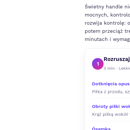
Świetny handle ni
mocnych, kontrolo
rozwija kontrolę: 
potem przeciąż tr
minutach i wymaga
Rozruszaj
1
3 min · Lekki
Dotknięcia opu
Piłka z przodu, s
Obroty piłki wok
Krąż piłką wokół 
Ósemka