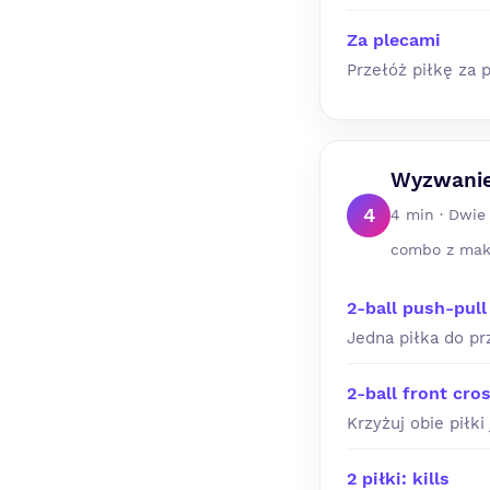
Za plecami
Przełóż piłkę za 
Wyzwanie
4
4 min · Dwie 
combo z mak
2-ball push-pull
Jedna piłka do pr
2-ball front cro
Krzyżuj obie piłki
2 piłki: kills