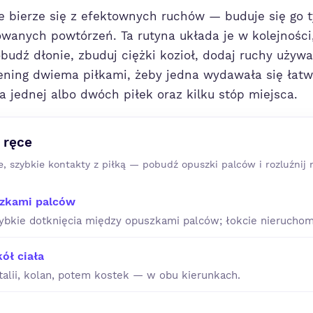
e bierze się z efektownych ruchów — buduje się go 
wanych powtórzeń. Ta rutyna układa je w kolejności
obudź dłonie, zbuduj ciężki kozioł, dodaj ruchy uży
ening dwiema piłkami, żeby jedna wydawała się łatw
 jednej albo dwóch piłek oraz kilku stóp miejsca.
 ręce
e, szybkie kontakty z piłką — pobudź opuszki palców i rozluźnij 
szkami palców
zybkie dotknięcia między opuszkami palców; łokcie nieruchom
ół ciała
talii, kolan, potem kostek — w obu kierunkach.