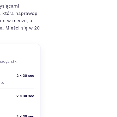
tysiącami
, która naprawdę
wane w meczu, a
a. Mieści się w 20
nadgarstki.
2 × 30 sec
o.
2 × 30 sec
2 × 30 sec