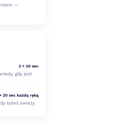
owrotem —
2 × 20 sec
wtedy, gdy jest
 × 20 sec każdą ręką
dy byłeś świeży.