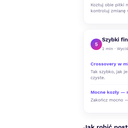
Kozłuj obie piłki
kontroluj zmianę 
Szybki fi
5
2 min · Wyci
Crossovery w m
Tak szybko, jak j
czyste.
Mocne kozły — 
Zakończ mocno — u
Jak robić pos