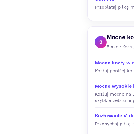
Przeplataj piłkę
Mocne ko
2
5 min · Kozłu
Mocne kozły w 
Kozłuj poniżej ko
Mocne wysokie 
Kozłuj mocno na w
szybkie zebranie p
Kozłowanie V-dr
Przepychaj piłkę 