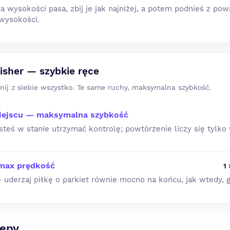
 na wysokości pasa, zbij je jak najniżej, a potem podnieś z p
wysokości.
nisher — szybkie ręce
śnij z siebie wszystko. Te same ruchy, maksymalna szybkość.
iejscu — maksymalna szybkość
esteś w stanie utrzymać kontrolę; powtórzenie liczy się tylko 
max prędkość
1
derzaj piłkę o parkiet równie mocno na końcu, jak wtedy, g
tępy