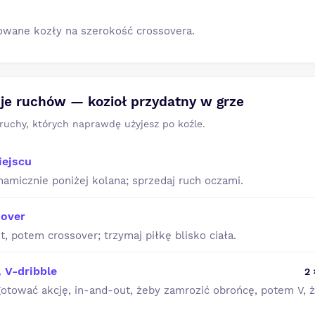
owane kozły na szerokość crossovera.
je ruchów — kozioł przydatny w grze
 ruchy, których naprawdę użyjesz po koźle.
iejscu
namicznie poniżej kolana; sprzedaj ruch oczami.
sover
, potem crossover; trzymaj piłkę blisko ciała.
 V-dribble
2 
otować akcję, in-and-out, żeby zamrozić obrońcę, potem V, 