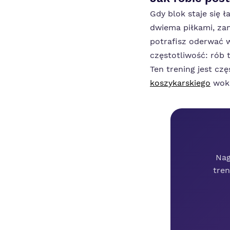
Gdy blok staje się 
dwiema piłkami, zan
potrafisz oderwać wz
częstotliwość: rób t
Ten trening jest cz
koszykarskiego
wokó
Nag
tren