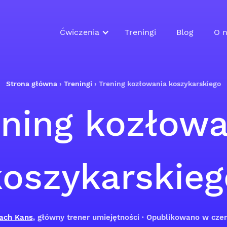
Ćwiczenia
Treningi
Blog
O n
Strona główna
›
Treningi
›
Trening kozłowania koszykarskiego
ening kozłowa
koszykarskieg
ach Kans
, główny trener umiejętności · Opublikowano w cz