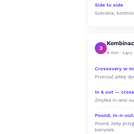
Side to side
Szerokie, kontrol
Kombinac
3
6 min · Łącz
Crossovery w m
Przerzuć piłkę dy
In & out — cros
Zmyłka in-and-out
Pound, in-n-out,
Pound, żeby przyg
kierunek.