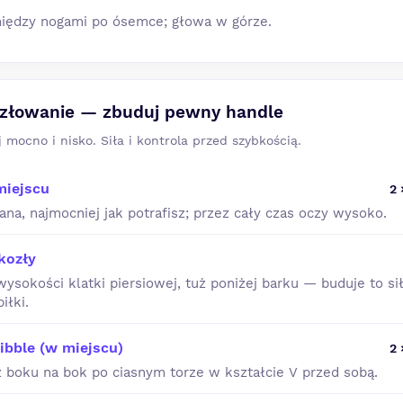
 między nogami po ósemce; głowa w górze.
złowanie — zbuduj pewny handle
j mocno i nisko. Siła i kontrola przed szybkością.
miejscu
2 
lana, najmocniej jak potrafisz; przez cały czas oczy wysoko.
kozły
ysokości klatki piersiowej, tuż poniżej barku — buduje to sił
iłki.
ibble (w miejscu)
2 
z boku na bok po ciasnym torze w kształcie V przed sobą.