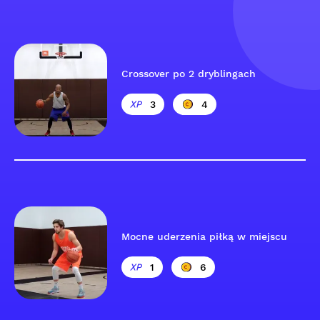
Crossover po 2 dryblingach
3
4
Mocne uderzenia piłką w miejscu
1
6