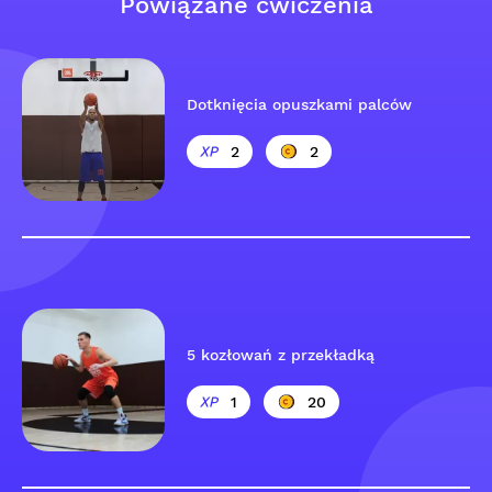
Powiązane ćwiczenia
Dotknięcia opuszkami palców
2
2
5 kozłowań z przekładką
1
20