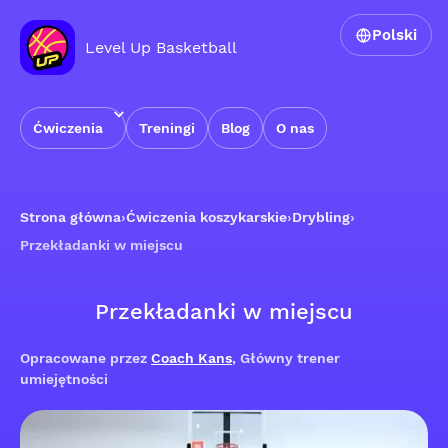
Polski
Level Up Basketball
Ćwiczenia
Treningi
Blog
O nas
Strona główna
›
Ćwiczenia koszykarskie
›
Drybling
›
Przekładanki w miejscu
Przekładanki w miejscu
Opracowane przez
Coach Kans
, Główny trener
umiejętności