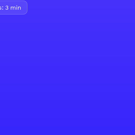
s:
3
min