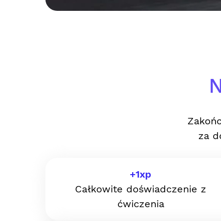
N
Zakońc
za d
+
1
xp
Całkowite doświadczenie z
ćwiczenia