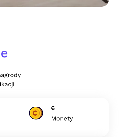
ie
nagrody
kacji
6
Monety