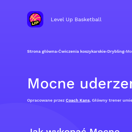
Level Up Basketball
Strona główna
›
Ćwiczenia koszykarskie
›
Drybling
›
Mo
Mocne uderzen
Opracowane przez
Coach Kans
, Główny trener umie
Jak wykonać Mocne