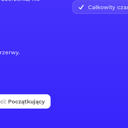
Całkowity cza
rzerwy.
ci:
Początkujący