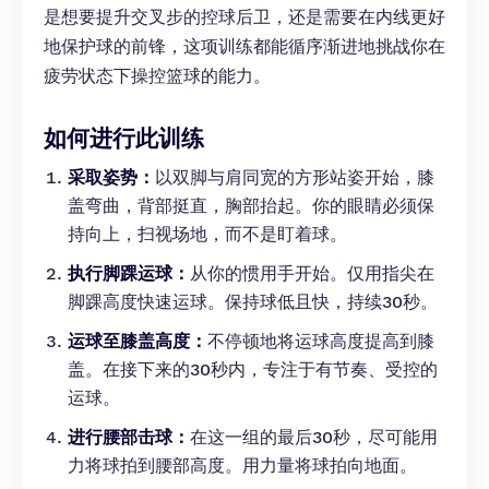
是想要提升交叉步的控球后卫，还是需要在内线更好
地保护球的前锋，这项训练都能循序渐进地挑战你在
疲劳状态下操控篮球的能力。
如何进行此训练
采取姿势：
以双脚与肩同宽的方形站姿开始，膝
盖弯曲，背部挺直，胸部抬起。你的眼睛必须保
持向上，扫视场地，而不是盯着球。
执行脚踝运球：
从你的惯用手开始。仅用指尖在
脚踝高度快速运球。保持球低且快，持续30秒。
运球至膝盖高度：
不停顿地将运球高度提高到膝
盖。在接下来的30秒内，专注于有节奏、受控的
运球。
进行腰部击球：
在这一组的最后30秒，尽可能用
力将球拍到腰部高度。用力量将球拍向地面。